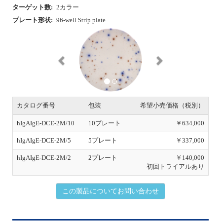
ターゲット数:
2カラー
プレート形状:
96-well Strip plate
P
N
r
e
e
x
v
t
i
o
u
s
カタログ番号
包装
希望小売価格（税別）
hIgAIgE-DCE-2M/10
10プレート
￥634,000
hIgAIgE-DCE-2M/5
5プレート
￥337,000
hIgAIgE-DCE-2M/2
2プレート
￥140,000
初回トライアルあり
この製品についてお問い合わせ