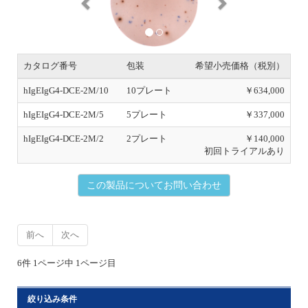
v
t
i
o
u
s
カタログ番号
包装
希望小売価格（税別）
hIgEIgG4-DCE-2M/10
10プレート
￥634,000
hIgEIgG4-DCE-2M/5
5プレート
￥337,000
hIgEIgG4-DCE-2M/2
2プレート
￥140,000
初回トライアルあり
この製品についてお問い合わせ
前へ
次へ
6件 1ページ中 1ページ目
絞り込み条件