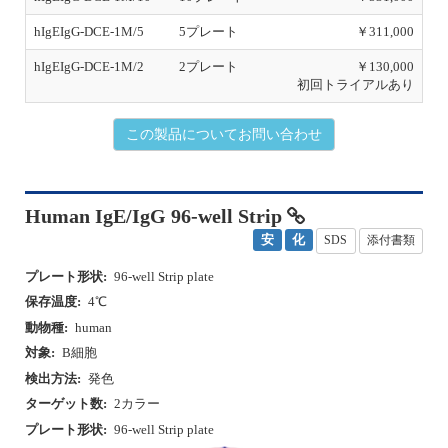
hIgEIgG-DCE-1M/5
5プレート
￥311,000
hIgEIgG-DCE-1M/2
2プレート
￥130,000
初回トライアルあり
この製品についてお問い合わせ
Human IgE/IgG 96-well Strip
安
化
SDS
添付書類
プレート形状:
96-well Strip plate
保存温度:
4℃
動物種:
human
対象:
B細胞
検出方法:
発色
ターゲット数:
2カラー
プレート形状:
96-well Strip plate