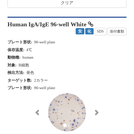
クリア
Human IgA/IgE 96-well White
安
化
SDS
添付書類
プレート形状:
96-well plate
保存温度:
4℃
動物種:
human
対象:
B細胞
検出方法:
発色
ターゲット数:
2カラー
プレート形状:
96-well plate
P
N
r
e
e
x
v
t
i
o
u