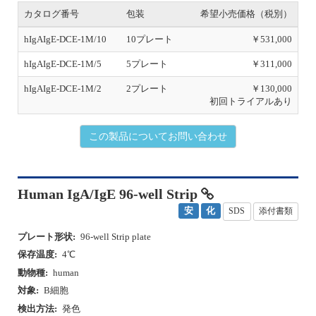
s
カタログ番号
包装
希望小売価格（税別）
hIgAIgE-DCE-1M/10
10プレート
￥531,000
hIgAIgE-DCE-1M/5
5プレート
￥311,000
hIgAIgE-DCE-1M/2
2プレート
￥130,000
初回トライアルあり
この製品についてお問い合わせ
Human IgA/IgE 96-well Strip
安
化
SDS
添付書類
プレート形状:
96-well Strip plate
保存温度:
4℃
動物種:
human
対象:
B細胞
検出方法:
発色