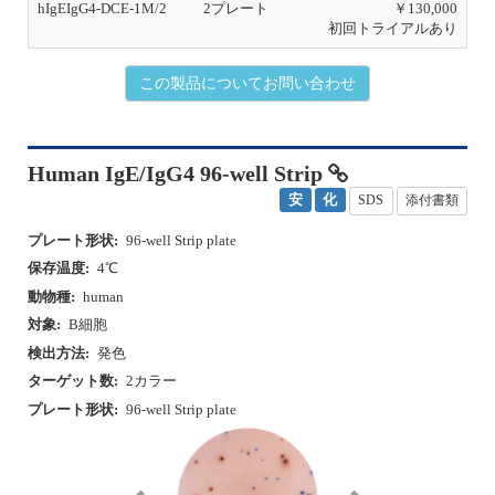
hIgEIgG4-DCE-1M/2
2プレート
￥130,000
初回トライアルあり
この製品についてお問い合わせ
Human IgE/IgG4 96-well Strip
安
化
SDS
添付書類
プレート形状:
96-well Strip plate
保存温度:
4℃
動物種:
human
対象:
B細胞
検出方法:
発色
ターゲット数:
2カラー
プレート形状:
96-well Strip plate
P
N
r
e
e
x