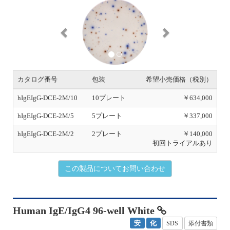
P
N
r
e
e
x
v
t
i
o
u
s
カタログ番号
包装
希望小売価格（税別）
hIgEIgG-DCE-2M/10
10プレート
￥634,000
hIgEIgG-DCE-2M/5
5プレート
￥337,000
hIgEIgG-DCE-2M/2
2プレート
￥140,000
初回トライアルあり
この製品についてお問い合わせ
Human IgE/IgG4 96-well White
安
化
SDS
添付書類