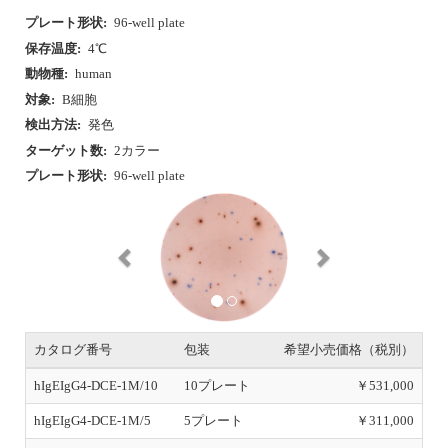
プレート形状:
96-well plate
保存温度:
4℃
動物種:
human
対象:
B細胞
検出方法:
発色
ターゲット数:
2カラー
プレート形状:
96-well plate
P
N
r
e
e
x
v
t
i
o
u
s
カタログ番号
包装
希望小売価格（税別）
hIgEIgG4-DCE-1M/10
10プレート
￥531,000
hIgEIgG4-DCE-1M/5
5プレート
￥311,000