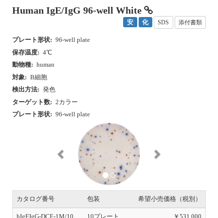
Human IgE/IgG 96-well White
安
化
SDS
添付書類
プレート形状:
96-well plate
保存温度:
4℃
動物種:
human
対象:
B細胞
検出方法:
発色
ターゲット数:
2カラー
プレート形状:
96-well plate
P
N
r
e
e
x
v
t
i
o
u
s
カタログ番号
包装
希望小売価格（税別）
hIgEIgG-DCE-1M/10
10プレート
￥531,000