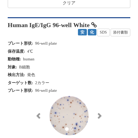
クリア
Human IgE/IgG 96-well White
安
化
SDS
添付書類
プレート形状:
96-well plate
保存温度:
4℃
動物種:
human
対象:
B細胞
検出方法:
発色
ターゲット数:
2カラー
プレート形状:
96-well plate
P
N
r
e
e
x
v
t
i
o
u