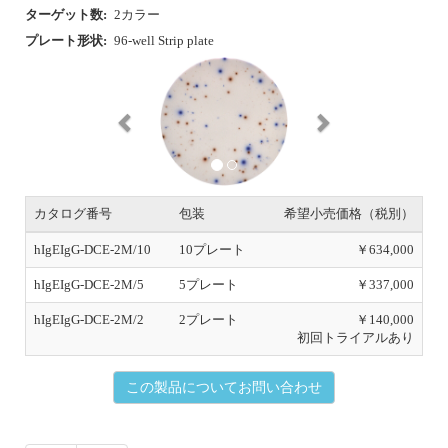
ターゲット数:
2カラー
プレート形状:
96-well Strip plate
P
N
r
e
e
x
v
t
i
o
u
s
カタログ番号
包装
希望小売価格（税別）
hIgEIgG-DCE-2M/10
10プレート
￥634,000
hIgEIgG-DCE-2M/5
5プレート
￥337,000
hIgEIgG-DCE-2M/2
2プレート
￥140,000
初回トライアルあり
この製品についてお問い合わせ