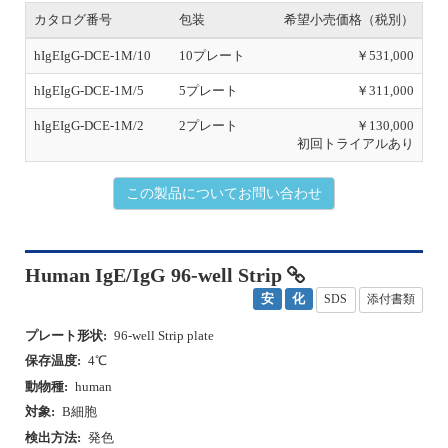
s
カタログ番号
包装
希望小売価格（税別）
hIgEIgG-DCE-1M/10
10プレート
￥531,000
hIgEIgG-DCE-1M/5
5プレート
￥311,000
hIgEIgG-DCE-1M/2
2プレート
￥130,000
初回トライアルあり
この製品についてお問い合わせ
Human IgE/IgG 96-well Strip
安
化
SDS
添付書類
プレート形状:
96-well Strip plate
保存温度:
4℃
動物種:
human
対象:
B細胞
検出方法:
発色