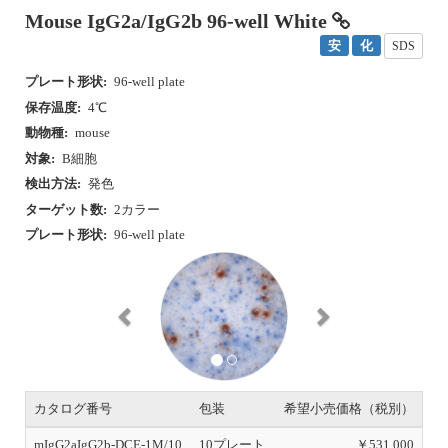
Mouse IgG2a/IgG2b 96-well White
安
化
SDS
プレート形状:
96-well plate
保存温度:
4℃
動物種:
mouse
対象:
B細胞
検出方法:
発色
ターゲット数:
2カラー
プレート形状:
96-well plate
P
N
r
e
e
x
v
t
i
o
u
s
カタログ番号
包装
希望小売価格（税別）
mIgG2aIgG2b-DCE-1M/10
10プレート
￥531,000