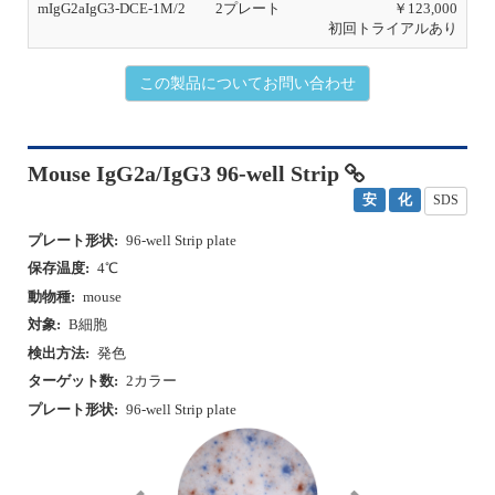
mIgG2aIgG3-DCE-1M/2
2プレート
￥123,000
初回トライアルあり
この製品についてお問い合わせ
Mouse IgG2a/IgG3 96-well Strip
安
化
SDS
プレート形状:
96-well Strip plate
保存温度:
4℃
動物種:
mouse
対象:
B細胞
検出方法:
発色
ターゲット数:
2カラー
プレート形状:
96-well Strip plate
P
N
r
e
e
x