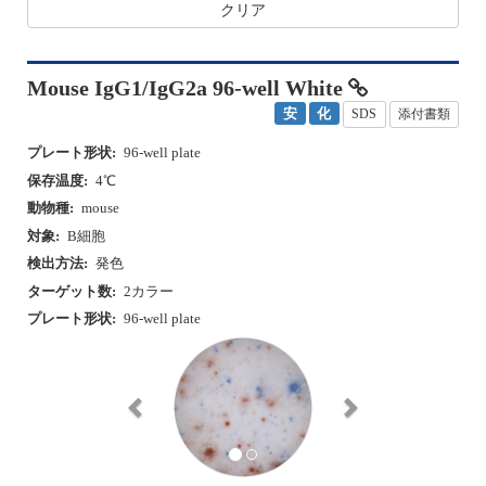
クリア
Mouse IgG1/IgG2a 96-well White
安
化
SDS
添付書類
プレート形状:
96-well plate
保存温度:
4℃
動物種:
mouse
対象:
B細胞
検出方法:
発色
ターゲット数:
2カラー
プレート形状:
96-well plate
P
N
r
e
e
x
v
t
i
o
u