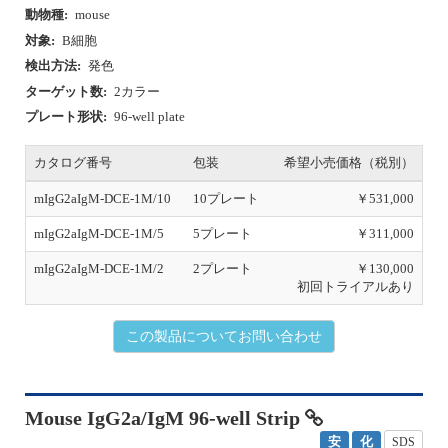
動物種:
mouse
対象:
B細胞
検出方法:
発色
ターゲット数:
2カラー
プレート形状:
96-well plate
カタログ番号
包装
希望小売価格（税別）
mIgG2aIgM-DCE-1M/10
10プレート
￥531,000
mIgG2aIgM-DCE-1M/5
5プレート
￥311,000
mIgG2aIgM-DCE-1M/2
2プレート
￥130,000
初回トライアルあり
この製品についてお問い合わせ
Mouse IgG2a/IgM 96-well Strip
安
化
SDS