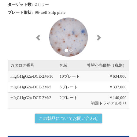
ターゲット数:
2カラー
プレート形状:
96-well Strip plate
P
N
r
e
e
x
v
t
i
o
u
s
カタログ番号
包装
希望小売価格（税別）
mIgG1IgG2a-DCE-2M/10
10プレート
￥634,000
mIgG1IgG2a-DCE-2M/5
5プレート
￥337,000
mIgG1IgG2a-DCE-2M/2
2プレート
￥140,000
初回トライアルあり
この製品についてお問い合わせ