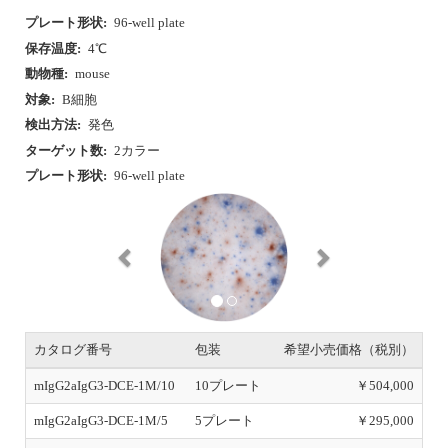
プレート形状:
96-well plate
保存温度:
4℃
動物種:
mouse
対象:
B細胞
検出方法:
発色
ターゲット数:
2カラー
プレート形状:
96-well plate
P
N
r
e
e
x
v
t
i
o
u
s
カタログ番号
包装
希望小売価格（税別）
mIgG2aIgG3-DCE-1M/10
10プレート
￥504,000
mIgG2aIgG3-DCE-1M/5
5プレート
￥295,000