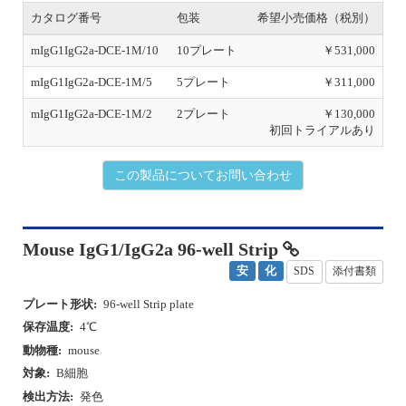
s
カタログ番号
包装
希望小売価格（税別）
mIgG1IgG2a-DCE-1M/10
10プレート
￥531,000
mIgG1IgG2a-DCE-1M/5
5プレート
￥311,000
mIgG1IgG2a-DCE-1M/2
2プレート
￥130,000
初回トライアルあり
この製品についてお問い合わせ
Mouse IgG1/IgG2a 96-well Strip
安
化
SDS
添付書類
プレート形状:
96-well Strip plate
保存温度:
4℃
動物種:
mouse
対象:
B細胞
検出方法:
発色