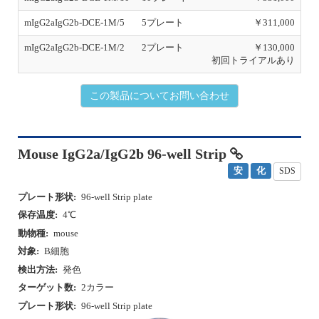
mIgG2aIgG2b-DCE-1M/5
5プレート
￥311,000
mIgG2aIgG2b-DCE-1M/2
2プレート
￥130,000
初回トライアルあり
この製品についてお問い合わせ
Mouse IgG2a/IgG2b 96-well Strip
安
化
SDS
プレート形状:
96-well Strip plate
保存温度:
4℃
動物種:
mouse
対象:
B細胞
検出方法:
発色
ターゲット数:
2カラー
プレート形状:
96-well Strip plate