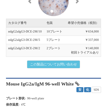
v
t
i
o
u
s
カタログ番号
包装
希望小売価格（税別）
mIgG2aIgG3-DCE-2M/10
10プレート
￥634,000
mIgG2aIgG3-DCE-2M/5
5プレート
￥337,000
mIgG2aIgG3-DCE-2M/2
2プレート
￥140,000
初回トライアルあり
この製品についてお問い合わせ
Mouse IgG2a/IgM 96-well White
安
化
SDS
プレート形状:
96-well plate
保存温度:
4℃