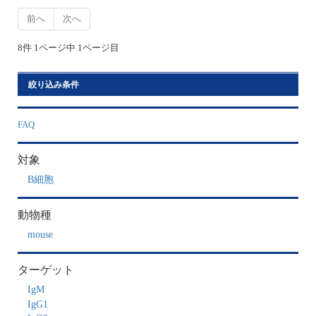
前へ
次へ
8件 1ページ中 1ページ目
絞り込み条件
FAQ
対象
B細胞
動物種
mouse
ターゲット
IgM
IgG1