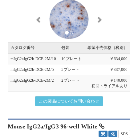
P
N
r
e
e
x
v
t
i
o
u
s
カタログ番号
包装
希望小売価格（税別）
mIgG2aIgG2b-DCE-2M/10
10プレート
￥634,000
mIgG2aIgG2b-DCE-2M/5
5プレート
￥337,000
mIgG2aIgG2b-DCE-2M/2
2プレート
￥140,000
初回トライアルあり
この製品についてお問い合わせ
Mouse IgG2a/IgG3 96-well White
安
化
SDS