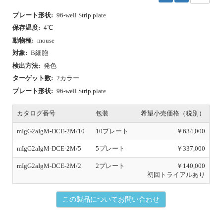
プレート形状:
96-well Strip plate
保存温度:
4℃
動物種:
mouse
対象:
B細胞
検出方法:
発色
ターゲット数:
2カラー
プレート形状:
96-well Strip plate
カタログ番号
包装
希望小売価格（税別）
mIgG2aIgM-DCE-2M/10
10プレート
￥634,000
mIgG2aIgM-DCE-2M/5
5プレート
￥337,000
mIgG2aIgM-DCE-2M/2
2プレート
￥140,000
初回トライアルあり
この製品についてお問い合わせ