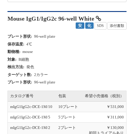
Mouse IgG1/IgG2c 96-well White
安
化
SDS
添付書類
プレート形状:
96-well plate
保存温度:
4℃
動物種:
mouse
対象:
B細胞
検出方法:
発色
ターゲット数:
2カラー
プレート形状:
96-well plate
カタログ番号
包装
希望小売価格（税別）
mIgG1IgG2c-DCE-1M/10
10プレート
￥531,000
mIgG1IgG2c-DCE-1M/5
5プレート
￥311,000
mIgG1IgG2c-DCE-1M/2
2プレート
￥130,000
初回トライアルあり