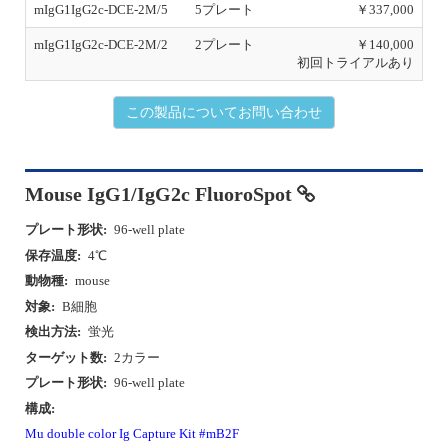
mIgG1IgG2c-DCE-2M/5
5プレート
￥337,000
mIgG1IgG2c-DCE-2M/2
2プレート
￥140,000
初回トライアルあり
この製品についてお問い合わせ
Mouse IgG1/IgG2c FluoroSpot
プレート形状:
96-well plate
保存温度:
4℃
動物種:
mouse
対象:
B細胞
検出方法:
蛍光
ターゲット数:
2カラー
プレート形状:
96-well plate
構成:
Mu double color Ig Capture Kit #mB2F