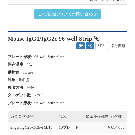
この製品についてお問い合わせ
Mouse IgG1/IgG2c 96-well Strip
安
化
SDS
添付書類
プレート形状:
96-well Strip plate
保存温度:
4℃
動物種:
mouse
対象:
B細胞
検出方法:
発色
ターゲット数:
2カラー
プレート形状:
96-well Strip plate
カタログ番号
包装
希望小売価格（税別）
mIgG1IgG2c-DCE-2M/10
10プレート
￥634,000