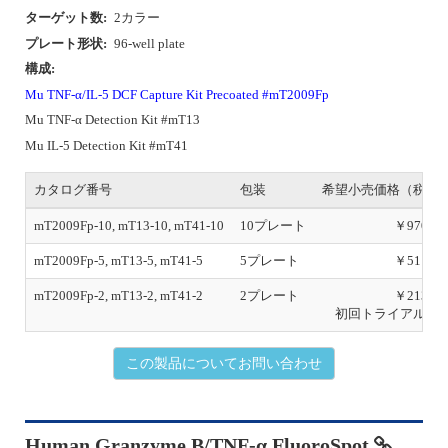
ターゲット数:
2カラー
プレート形状:
96-well plate
構成:
Mu TNF-α/IL-5 DCF Capture Kit Precoated #mT2009Fp
Mu TNF-α Detection Kit #mT13
Mu IL-5 Detection Kit #mT41
カタログ番号
包装
希望小売価格（税別
mT2009Fp-10, mT13-10, mT41-10
10プレート
￥970,00
mT2009Fp-5, mT13-5, mT41-5
5プレート
￥511,00
mT2009Fp-2, mT13-2, mT41-2
2プレート
￥213,00
初回トライアルあ
この製品についてお問い合わせ
Human Granzyme B/TNF-α FluoroSpot