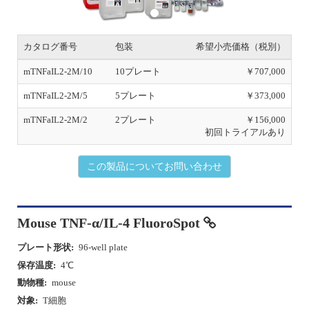
o
u
s
カタログ番号
包装
希望小売価格（税別）
mTNFaIL2-2M/10
10プレート
￥707,000
mTNFaIL2-2M/5
5プレート
￥373,000
mTNFaIL2-2M/2
2プレート
￥156,000
初回トライアルあり
この製品についてお問い合わせ
Mouse TNF-α/IL-4 FluoroSpot
プレート形状:
96-well plate
保存温度:
4℃
動物種:
mouse
対象:
T細胞