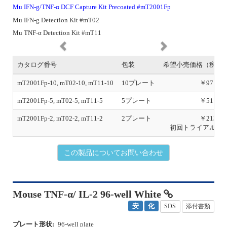
Mu IFN-g/TNF-α DCF Capture Kit Precoated #mT2001Fp
Mu IFN-g Detection Kit #mT02
Mu TNF-α Detection Kit #mT11
P
N
r
e
e
x
カタログ番号
包装
希望小売価格（税別
v
t
i
mT2001Fp-10, mT02-10, mT11-10
10プレート
￥971,00
o
mT2001Fp-5, mT02-5, mT11-5
5プレート
￥511,00
u
s
mT2001Fp-2, mT02-2, mT11-2
2プレート
￥213,00
初回トライアルあ
この製品についてお問い合わせ
Mouse TNF-α/ IL-2 96-well White
安
化
SDS
添付書類
プレート形状:
96-well plate