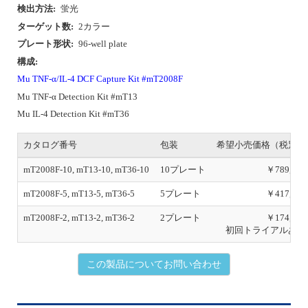
検出方法:
蛍光
ターゲット数:
2カラー
プレート形状:
96-well plate
構成:
Mu TNF-α/IL-4 DCF Capture Kit #mT2008F
Mu TNF-α Detection Kit #mT13
Mu IL-4 Detection Kit #mT36
カタログ番号
包装
希望小売価格（税別）
mT2008F-10, mT13-10, mT36-10
10プレート
￥789,000
mT2008F-5, mT13-5, mT36-5
5プレート
￥417,000
mT2008F-2, mT13-2, mT36-2
2プレート
￥174,000
初回トライアルあり
この製品についてお問い合わせ