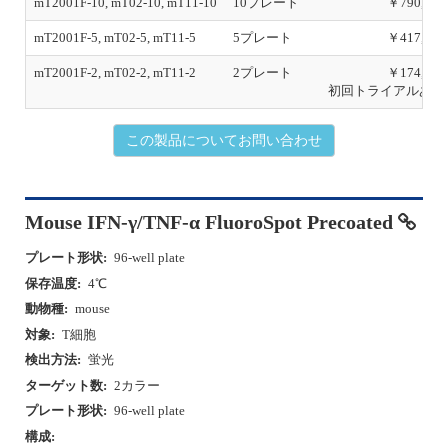
i
mT2001F-10, mT02-10, mT11-10
10プレート
￥790,000
o
mT2001F-5, mT02-5, mT11-5
5プレート
￥417,000
u
s
mT2001F-2, mT02-2, mT11-2
2プレート
￥174,000
初回トライアルあり
この製品についてお問い合わせ
Mouse IFN-γ/TNF-α FluoroSpot Precoated
プレート形状:
96-well plate
保存温度:
4℃
動物種:
mouse
対象:
T細胞
検出方法:
蛍光
ターゲット数:
2カラー
プレート形状:
96-well plate
構成: