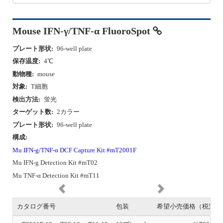
Mouse IFN-γ/TNF-α FluoroSpot
プレート形状:
96-well plate
保存温度:
4℃
動物種:
mouse
対象:
T細胞
検出方法:
蛍光
ターゲット数:
2カラー
プレート形状:
96-well plate
構成:
Mu IFN-g/TNF-α DCF Capture Kit #mT2001F
Mu IFN-g Detection Kit #mT02
Mu TNF-α Detection Kit #mT11
P
N
r
e
e
x
カタログ番号
包装
希望小売価格（税別）
v
t