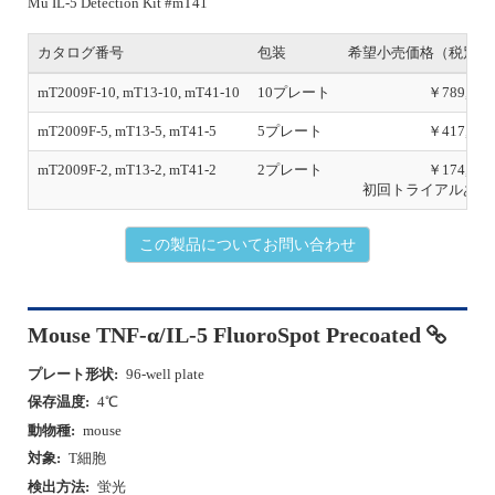
Mu IL-5 Detection Kit #mT41
カタログ番号
包装
希望小売価格（税別）
mT2009F-10, mT13-10, mT41-10
10プレート
￥789,000
mT2009F-5, mT13-5, mT41-5
5プレート
￥417,000
mT2009F-2, mT13-2, mT41-2
2プレート
￥174,000
初回トライアルあり
この製品についてお問い合わせ
Mouse TNF-α/IL-5 FluoroSpot Precoated
プレート形状:
96-well plate
保存温度:
4℃
動物種:
mouse
対象:
T細胞
検出方法:
蛍光