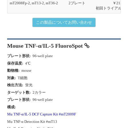
mT2008Fp-2, mT13-2, mT36-2
2プレート
￥213,00
初回トライアルあ
この製品についてお問い合わせ
Mouse TNF-α/IL-5 FluoroSpot
プレート形状:
96-well plate
保存温度:
4℃
動物種:
mouse
対象:
T細胞
検出方法:
蛍光
ターゲット数:
2カラー
プレート形状:
96-well plate
構成:
Mu TNF-α/IL-5 DCF Capture Kit #mT2009F
Mu TNF-α Detection Kit #mT13