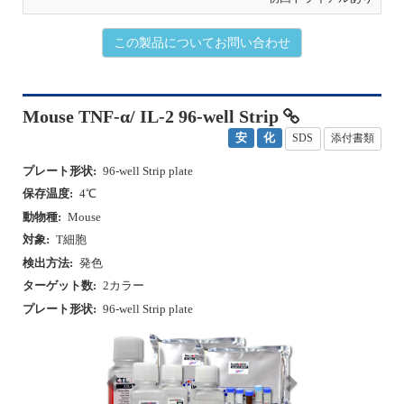
この製品についてお問い合わせ
Mouse TNF-α/ IL-2 96-well Strip
安
化
SDS
添付書類
プレート形状:
96-well Strip plate
保存温度:
4℃
動物種:
Mouse
対象:
T細胞
検出方法:
発色
ターゲット数:
2カラー
プレート形状:
96-well Strip plate
P
N
r
e
e
x
v
t
i