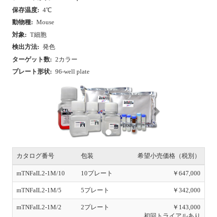
保存温度:
4℃
動物種:
Mouse
対象:
T細胞
検出方法:
発色
ターゲット数:
2カラー
プレート形状:
96-well plate
P
N
r
e
e
x
v
t
i
o
u
s
カタログ番号
包装
希望小売価格（税別）
mTNFaIL2-1M/10
10プレート
￥647,000
mTNFaIL2-1M/5
5プレート
￥342,000
mTNFaIL2-1M/2
2プレート
￥143,000
初回トライアルあり