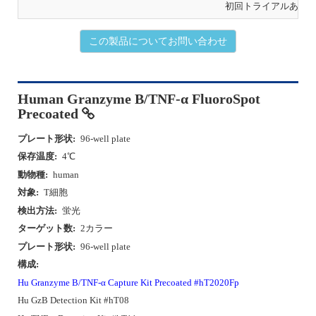
初回トライアルあり
この製品についてお問い合わせ
Human Granzyme B/TNF-α FluoroSpot
Precoated
プレート形状:
96-well plate
保存温度:
4℃
動物種:
human
対象:
T細胞
検出方法:
蛍光
ターゲット数:
2カラー
プレート形状:
96-well plate
構成:
Hu Granzyme B/TNF-α Capture Kit Precoated #hT2020Fp
Hu GzB Detection Kit #hT08