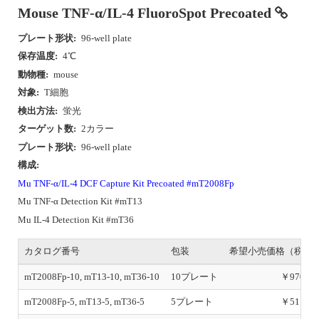
Mouse TNF-α/IL-4 FluoroSpot Precoated
プレート形状:
96-well plate
保存温度:
4℃
動物種:
mouse
対象:
T細胞
検出方法:
蛍光
ターゲット数:
2カラー
プレート形状:
96-well plate
構成:
Mu TNF-α/IL-4 DCF Capture Kit Precoated #mT2008Fp
Mu TNF-α Detection Kit #mT13
Mu IL-4 Detection Kit #mT36
カタログ番号
包装
希望小売価格（税別
mT2008Fp-10, mT13-10, mT36-10
10プレート
￥970,00
mT2008Fp-5, mT13-5, mT36-5
5プレート
￥511,00