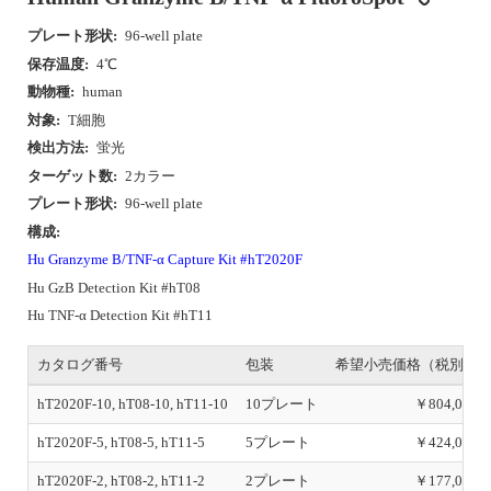
プレート形状:
96-well plate
保存温度:
4℃
動物種:
human
対象:
T細胞
検出方法:
蛍光
ターゲット数:
2カラー
プレート形状:
96-well plate
構成:
Hu Granzyme B/TNF-α Capture Kit #hT2020F
Hu GzB Detection Kit #hT08
Hu TNF-α Detection Kit #hT11
カタログ番号
包装
希望小売価格（税別）
hT2020F-10, hT08-10, hT11-10
10プレート
￥804,000
hT2020F-5, hT08-5, hT11-5
5プレート
￥424,000
hT2020F-2, hT08-2, hT11-2
2プレート
￥177,000