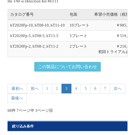
Hu TNF-α Detection Kit #hT11
カタログ番号
包装
希望小売価格（税別）
hT2020Fp-10, hT08-10, hT11-10
10プレート
￥985,000
hT2020Fp-5, hT08-5, hT11-5
5プレート
￥519,000
hT2020Fp-2, hT08-2, hT11-2
2プレート
￥216,000
初回トライアルあり
この製品についてお問い合わせ
最初へ
前へ
1
2
3
4
5
6
7
次へ
最後へ
68件 7ページ中 3ページ目
絞り込み条件