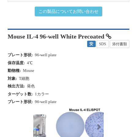
この製品についてお問い合わせ
Mouse IL-4 96-well White Precoated
安
SDS
添付書類
プレート形状:
96-well plate
保存温度:
4℃
動物種:
Mouse
対象:
T細胞
検出方法:
発色
ターゲット数:
1カラー
プレート形状:
96-well plate
P
N
r
e
e
x
v
t
i