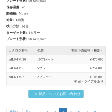
プレート形状:
96-well plate
保存温度:
4℃
動物種:
Mouse
対象:
T細胞
検出方法:
発色
ターゲット数:
1カラー
プレート形状:
96-well plate
カタログ番号
包装
希望小売価格（税別）
mIL6-1M/10
10プレート
￥476,000
mIL6-1M/5
5プレート
￥254,000
mIL6-1M/2
2プレート
￥106,000
初回トライアルあり
この製品についてお問い合わせ
最初へ
前へ
1
2
3
4
5
6
7
8