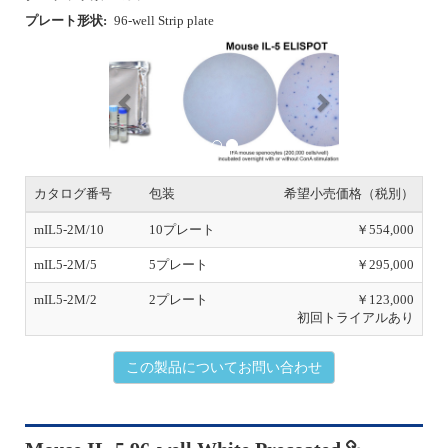
プレート形状:
96-well Strip plate
P
N
r
e
e
x
v
t
i
o
u
s
カタログ番号
包装
希望小売価格（税別）
mIL5-2M/10
10プレート
￥554,000
mIL5-2M/5
5プレート
￥295,000
mIL5-2M/2
2プレート
￥123,000
初回トライアルあり
この製品についてお問い合わせ