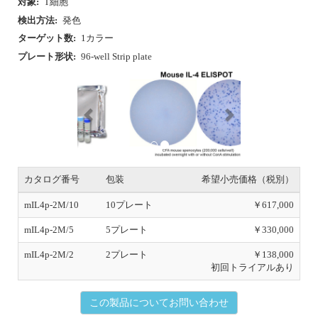
対象:
T細胞
検出方法:
発色
ターゲット数:
1カラー
プレート形状:
96-well Strip plate
P
N
r
e
e
x
v
t
i
o
u
s
カタログ番号
包装
希望小売価格（税別）
mIL4p-2M/10
10プレート
￥617,000
mIL4p-2M/5
5プレート
￥330,000
mIL4p-2M/2
2プレート
￥138,000
初回トライアルあり
この製品についてお問い合わせ