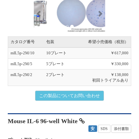
r
e
e
x
v
t
i
o
u
s
カタログ番号
包装
希望小売価格（税別）
mIL5p-2M/10
10プレート
￥617,000
mIL5p-2M/5
5プレート
￥330,000
mIL5p-2M/2
2プレート
￥138,000
初回トライアルあり
この製品についてお問い合わせ
Mouse IL-6 96-well White
安
SDS
添付書類