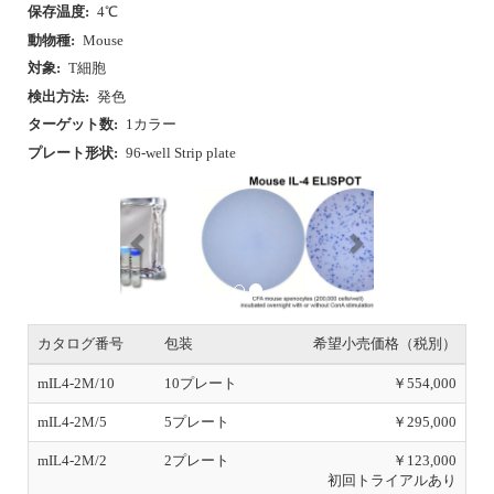
保存温度:
4℃
動物種:
Mouse
対象:
T細胞
検出方法:
発色
ターゲット数:
1カラー
プレート形状:
96-well Strip plate
P
N
r
e
e
x
v
t
i
o
u
s
カタログ番号
包装
希望小売価格（税別）
mIL4-2M/10
10プレート
￥554,000
mIL4-2M/5
5プレート
￥295,000
mIL4-2M/2
2プレート
￥123,000
初回トライアルあり