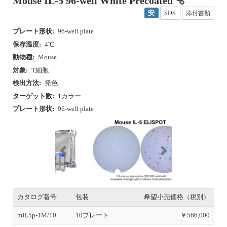
Mouse IL-5 96-well White Precoated
安
SDS
添付書類
プレート形状:
96-well plate
保存温度:
4℃
動物種:
Mouse
対象:
T細胞
検出方法:
発色
ターゲット数:
1カラー
プレート形状:
96-well plate
P
N
r
e
e
x
v
t
i
o
u
s
カタログ番号
包装
希望小売価格（税別）
mIL5p-1M/10
10プレート
￥566,000