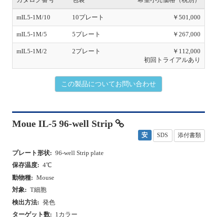
mIL5-1M/10
10プレート
￥501,000
mIL5-1M/5
5プレート
￥267,000
mIL5-1M/2
2プレート
￥112,000
初回トライアルあり
この製品についてお問い合わせ
Moue IL-5 96-well Strip
安
SDS
添付書類
プレート形状:
96-well Strip plate
保存温度:
4℃
動物種:
Mouse
対象:
T細胞
検出方法:
発色
ターゲット数:
1カラー