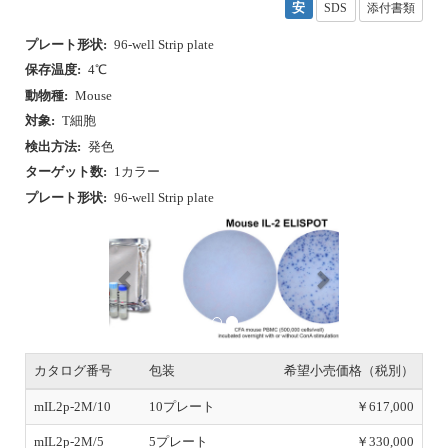
安
SDS
添付書類
プレート形状:
96-well Strip plate
保存温度:
4℃
動物種:
Mouse
対象:
T細胞
検出方法:
発色
ターゲット数:
1カラー
プレート形状:
96-well Strip plate
P
N
r
e
e
x
v
t
i
o
u
s
カタログ番号
包装
希望小売価格（税別）
mIL2p-2M/10
10プレート
￥617,000
mIL2p-2M/5
5プレート
￥330,000