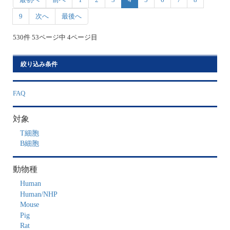
9
次へ
最後へ
530件 53ページ中 4ページ目
絞り込み条件
FAQ
対象
T細胞
B細胞
動物種
Human
Human/NHP
Mouse
Pig
Rat