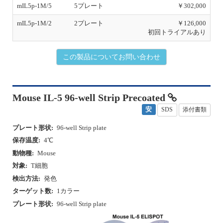
mIL5p-1M/5
5プレート
￥302,000
mIL5p-1M/2
2プレート
￥126,000
初回トライアルあり
この製品についてお問い合わせ
Mouse IL-5 96-well Strip Precoated
安
SDS
添付書類
プレート形状:
96-well Strip plate
保存温度:
4℃
動物種:
Mouse
対象:
T細胞
検出方法:
発色
ターゲット数:
1カラー
プレート形状:
96-well Strip plate
P
N