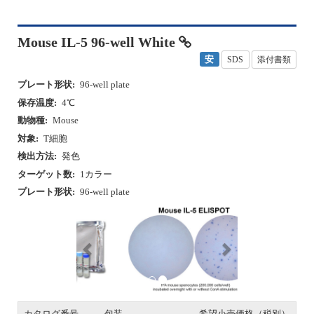
Mouse IL-5 96-well White
安
SDS
添付書類
プレート形状:
96-well plate
保存温度:
4℃
動物種:
Mouse
対象:
T細胞
検出方法:
発色
ターゲット数:
1カラー
プレート形状:
96-well plate
P
N
r
e
e
x
v
t
i
o
u
s
カタログ番号
包装
希望小売価格（税別）