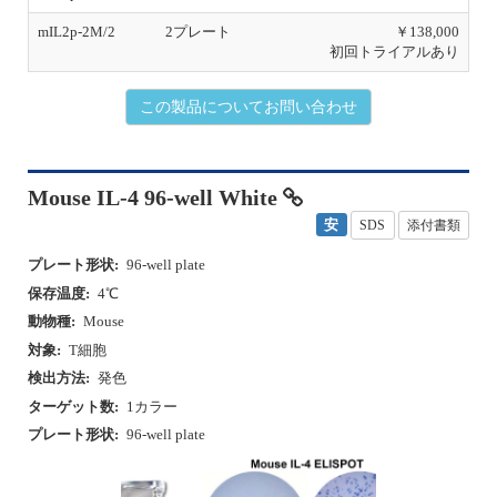
mIL2p-2M/2
2プレート
￥138,000
初回トライアルあり
この製品についてお問い合わせ
Mouse IL-4 96-well White
安
SDS
添付書類
プレート形状:
96-well plate
保存温度:
4℃
動物種:
Mouse
対象:
T細胞
検出方法:
発色
ターゲット数:
1カラー
プレート形状:
96-well plate
P
N
r
e