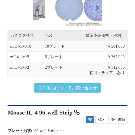
e
x
v
t
i
o
u
s
カタログ番号
包装
希望小売価格（税別）
mIL4-1M/10
10プレート
￥501,000
mIL4-1M/5
5プレート
￥267,000
mIL4-1M/2
2プレート
￥112,000
初回トライアルあり
この製品についてお問い合わせ
Mouse IL-4 96-well Strip
安
SDS
添付書類
プレート形状:
96-well Strip plate