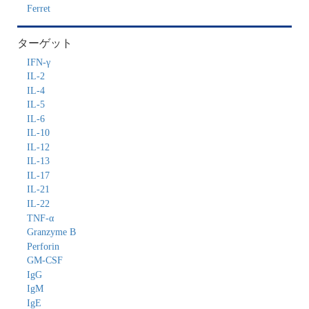
Ferret
ターゲット
IFN-γ
IL-2
IL-4
IL-5
IL-6
IL-10
IL-12
IL-13
IL-17
IL-21
IL-22
TNF-α
Granzyme B
Perforin
GM-CSF
IgG
IgM
IgE