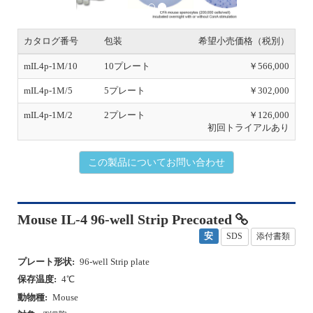
o
u
s
カタログ番号
包装
希望小売価格（税別）
mIL4p-1M/10
10プレート
￥566,000
mIL4p-1M/5
5プレート
￥302,000
mIL4p-1M/2
2プレート
￥126,000
初回トライアルあり
この製品についてお問い合わせ
Mouse IL-4 96-well Strip Precoated
安
SDS
添付書類
プレート形状:
96-well Strip plate
保存温度:
4℃
動物種:
Mouse