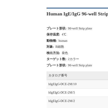
Human IgE/IgG 96-well Stri
プレート形状:
96-well Strip plate
保存温度:
4℃
動物種:
human
対象:
B細胞
検出方法:
発色
ターゲット数:
2カラー
プレート形状:
96-well Strip plate
カタログ番号
hIgEIgG-DCE-2M/10
hIgEIgG-DCE-2M/5
hIgEIgG-DCE-2M/2