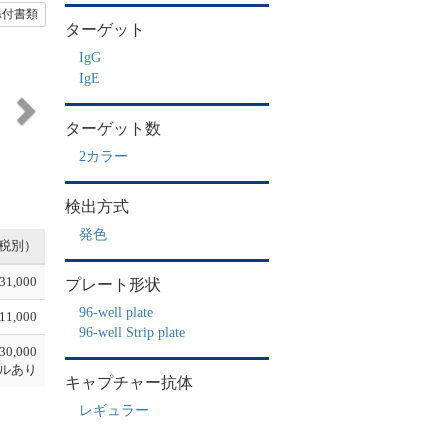
添付書類
ターゲット
N
IgG
e
IgE
x
t
ターゲット数
2カラー
検出方式
発色
税別）
31,000
プレート形状
96-well plate
11,000
96-well Strip plate
30,000
ルあり
キャプチャー抗体
レギュラー