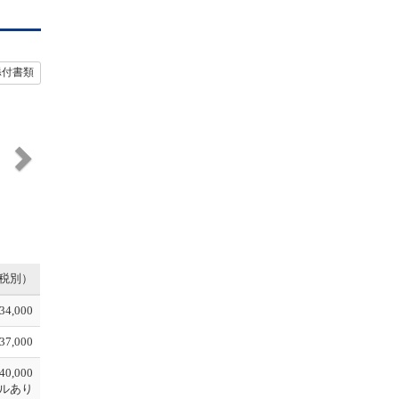
添付書類
N
e
x
t
税別）
34,000
37,000
40,000
ルあり