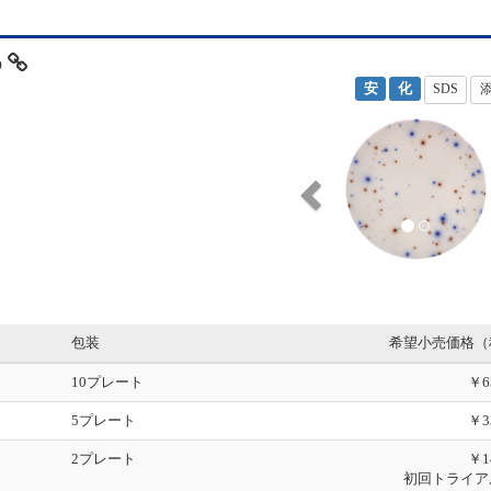
p
安
化
SDS
P
r
e
v
i
o
u
s
包装
希望小売価格（
10プレート
￥6
5プレート
￥3
2プレート
￥1
初回トライア