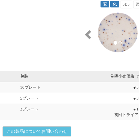
安
化
SDS
P
r
e
v
i
o
u
s
包装
希望小売価格（
10プレート
￥5
5プレート
￥3
2プレート
￥1
初回トライア
この製品についてお問い合わせ