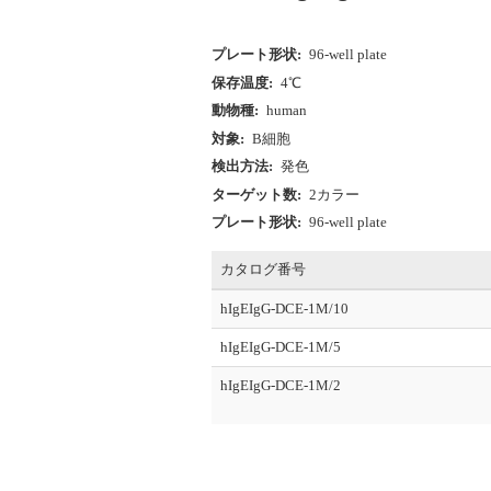
プレート形状:
96-well plate
保存温度:
4℃
動物種:
human
対象:
B細胞
検出方法:
発色
ターゲット数:
2カラー
プレート形状:
96-well plate
カタログ番号
hIgEIgG-DCE-1M/10
hIgEIgG-DCE-1M/5
hIgEIgG-DCE-1M/2