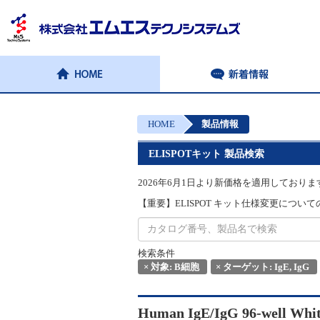
HOME
製品情報
ELISPOTキット 製品検索
2026年6月1日より新価格を適用しておりま
【重要】ELISPOT キット仕様変更についてのお
検索条件
×
対象: B細胞
×
ターゲット: IgE, IgG
Human IgE/IgG 96-well Whi