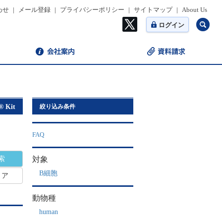
わせ
|
メール登録
|
プライバシーポリシー
|
サイトマップ
|
About Us
ログイン
® Kit
絞り込み条件
FAQ
対象
B細胞
リア
動物種
human