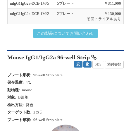
mIgG1IgG2a-DCE-1M/5
5プレート
￥311,000
mIgG1IgG2a-DCE-1M/2
2プレート
￥130,000
初回トライアルあり
この製品についてお問い合わせ
Mouse IgG1/IgG2a 96-well Strip
安
化
SDS
添付書類
プレート形状:
96-well Strip plate
保存温度:
4℃
動物種:
mouse
対象:
B細胞
検出方法:
発色
ターゲット数:
2カラー
プレート形状:
96-well Strip plate
P
N