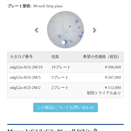
プレート形状:
96-well Strip plate
P
N
r
e
e
x
v
t
i
o
u
s
カタログ番号
包装
希望小売価格（税別）
mIgG2a-SCE-2M/10
10プレート
￥506,000
mIgG2a-SCE-2M/5
5プレート
￥267,000
mIgG2a-SCE-2M/2
2プレート
￥112,000
初回トライアルあり
この製品についてお問い合わせ