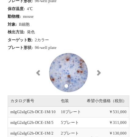
プレート形状:
96-well plate
保存温度:
4℃
動物種:
mouse
対象:
B細胞
検出方法:
発色
ターゲット数:
2カラー
プレート形状:
96-well plate
P
N
r
e
e
x
v
t
i
o
u
s
カタログ番号
包装
希望小売価格（税別）
mIgG2aIgG2b-DCE-1M/10
10プレート
￥531,000
mIgG2aIgG2b-DCE-1M/5
5プレート
￥311,000
mIgG2aIgG2b-DCE-1M/2
2プレート
￥130,000