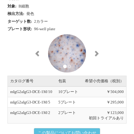
対象:
B細胞
検出方法:
発色
ターゲット数:
2カラー
プレート形状:
96-well plate
P
N
r
e
e
x
v
t
i
o
u
s
カタログ番号
包装
希望小売価格（税別）
mIgG2aIgG3-DCE-1M/10
10プレート
￥504,000
mIgG2aIgG3-DCE-1M/5
5プレート
￥295,000
mIgG2aIgG3-DCE-1M/2
2プレート
￥123,000
初回トライアルあり
この製品についてお問い合わせ