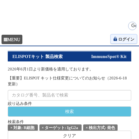
ログイン
ELISPOTキット 製品検索
ImmunoSpot® Kit
2026年6月1日より新価格を適用しております。
【重要】ELISPOT キット仕様変更についてのお知らせ（2026-6-18
更新）
絞り込み条件
検索条件
×
対象: B細胞
×
ターゲット: IgG2a
×
検出方式: 発色
クリア