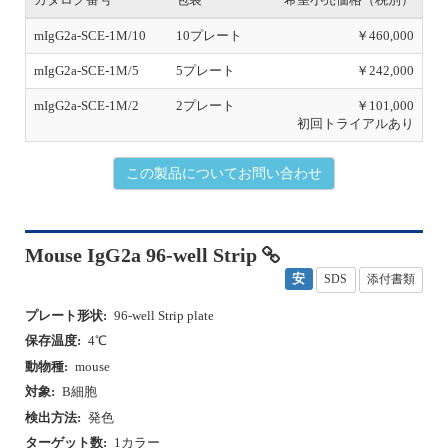
mIgG2a-SCE-1M/10
10プレート
￥460,000
mIgG2a-SCE-1M/5
5プレート
￥242,000
mIgG2a-SCE-1M/2
2プレート
￥101,000
初回トライアルあり
この製品についてお問い合わせ
Mouse IgG2a 96-well Strip
安
SDS
添付書類
プレート形状:
96-well Strip plate
保存温度:
4℃
動物種:
mouse
対象:
B細胞
検出方法:
発色
ターゲット数:
1カラー