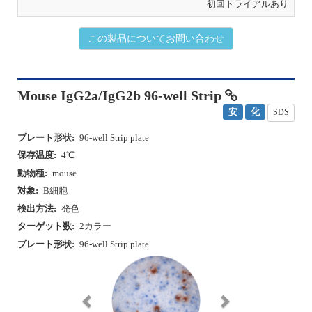
初回トライアルあり
この製品についてお問い合わせ
Mouse IgG2a/IgG2b 96-well Strip
安
化
SDS
プレート形状:
96-well Strip plate
保存温度:
4℃
動物種:
mouse
対象:
B細胞
検出方法:
発色
ターゲット数:
2カラー
プレート形状:
96-well Strip plate
P
N
r
e
e
x
v
t