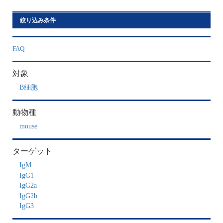
絞り込み条件
FAQ
対象
B細胞
動物種
mouse
ターゲット
IgM
IgG1
IgG2a
IgG2b
IgG3