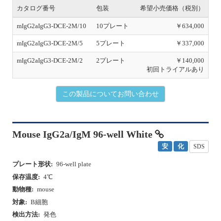
s
カタログ番号
包装
希望小売価格（税別）
mIgG2aIgG3-DCE-2M/10
10プレート
￥634,000
mIgG2aIgG3-DCE-2M/5
5プレート
￥337,000
mIgG2aIgG3-DCE-2M/2
2プレート
￥140,000
初回トライアルあり
この製品についてお問い合わせ
Mouse IgG2a/IgM 96-well White
安
化
SDS
プレート形状:
96-well plate
保存温度:
4℃
動物種:
mouse
対象:
B細胞
検出方法:
発色