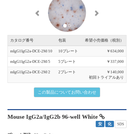
r
e
e
x
v
t
i
o
u
s
カタログ番号
包装
希望小売価格（税別）
mIgG1IgG2a-DCE-2M/10
10プレート
￥634,000
mIgG1IgG2a-DCE-2M/5
5プレート
￥337,000
mIgG1IgG2a-DCE-2M/2
2プレート
￥140,000
初回トライアルあり
この製品についてお問い合わせ
Mouse IgG2a/IgG2b 96-well White
安
化
SDS