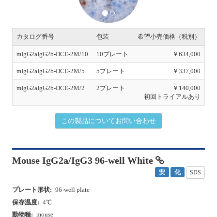
i
o
u
s
カタログ番号
包装
希望小売価格（税別）
mIgG2aIgG2b-DCE-2M/10
10プレート
￥634,000
mIgG2aIgG2b-DCE-2M/5
5プレート
￥337,000
mIgG2aIgG2b-DCE-2M/2
2プレート
￥140,000
初回トライアルあり
この製品についてお問い合わせ
Mouse IgG2a/IgG3 96-well White
安
化
SDS
プレート形状:
96-well plate
保存温度:
4℃
動物種:
mouse