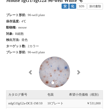
Mouse IgG1/IgG2a 96-well White
安
化
SDS
添付書類
プレート形状:
96-well plate
保存温度:
4℃
動物種:
mouse
対象:
B細胞
検出方法:
発色
ターゲット数:
2カラー
プレート形状:
96-well plate
P
N
r
e
e
x
v
t
i
o
u
s
カタログ番号
包装
希望小売価格（税別）
mIgG1IgG2a-DCE-1M/10
10プレート
￥531,000