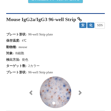
Mouse IgG2a/IgG3 96-well Strip
安
化
SDS
プレート形状:
96-well Strip plate
保存温度:
4℃
動物種:
mouse
対象:
B細胞
検出方法:
発色
ターゲット数:
2カラー
プレート形状:
96-well Strip plate
P
N
r
e
e
x
v
t
i
o
u