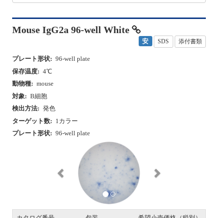
Mouse IgG2a 96-well White
安
SDS
添付書類
プレート形状:
96-well plate
保存温度:
4℃
動物種:
mouse
対象:
B細胞
検出方法:
発色
ターゲット数:
1カラー
プレート形状:
96-well plate
P
N
r
e
e
x
v
t
i
o
u
s
カタログ番号
包装
希望小売価格（税別）