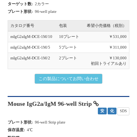
ターゲット数:
2カラー
プレート形状:
96-well plate
カタログ番号
包装
希望小売価格（税別）
mIgG2aIgM-DCE-1M/10
10プレート
￥531,000
mIgG2aIgM-DCE-1M/5
5プレート
￥311,000
mIgG2aIgM-DCE-1M/2
2プレート
￥130,000
初回トライアルあり
この製品についてお問い合わせ
Mouse IgG2a/IgM 96-well Strip
安
化
SDS
プレート形状:
96-well Strip plate
保存温度:
4℃