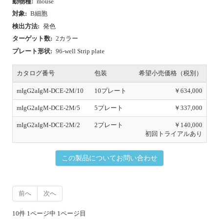
動物種:
mouse
対象:
B細胞
検出方法:
発色
ターゲット数:
2カラー
プレート形状:
96-well Strip plate
カタログ番号
包装
希望小売価格（税別）
mIgG2aIgM-DCE-2M/10
10プレート
￥634,000
mIgG2aIgM-DCE-2M/5
5プレート
￥337,000
mIgG2aIgM-DCE-2M/2
2プレート
￥140,000
初回トライアルあり
この製品についてお問い合わせ
前へ
次へ
10件 1ページ中 1ページ目