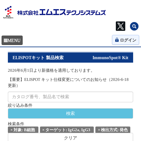
ログイン
ELISPOTキット 製品検索
ImmunoSpot® Kit
2026年6月1日より新価格を適用しております。
【重要】ELISPOT キット仕様変更についてのお知らせ（2026-6-18
更新）
絞り込み条件
検索条件
×
対象: B細胞
×
ターゲット: IgG2a, IgG3
×
検出方式: 発色
クリア