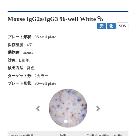
Mouse IgG2a/IgG3 96-well White
安
化
SDS
プレート形状:
96-well plate
保存温度:
4℃
動物種:
mouse
対象:
B細胞
検出方法:
発色
ターゲット数:
2カラー
プレート形状:
96-well plate
P
N
r
e
e
x
v
t
i
o
u
s