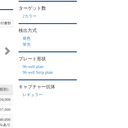
ターゲット数
2カラー
添付書類
検出方式
N
e
発色
x
蛍光
t
プレート形状
96-well plate
96-well Strip plate
キャプチャー抗体
税別）
レギュラー
34,000
37,000
40,000
ルあり