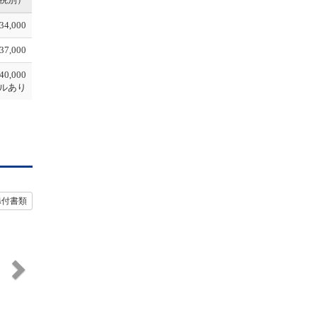
34,000
37,000
40,000
ルあり
添付書類
N
e
x
t