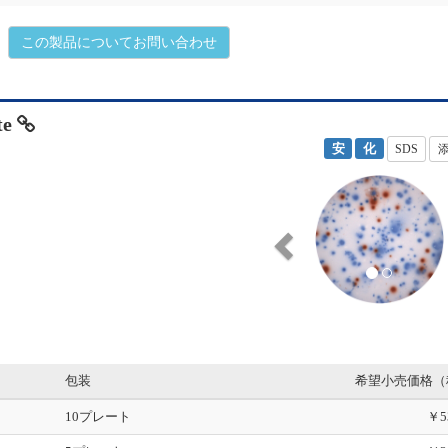
この製品についてお問い合わせ
te
安
化
SDS
P
r
e
v
i
o
u
s
包装
希望小売価格（
10プレート
￥5