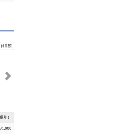
添付書類
N
e
x
t
税別）
31,000