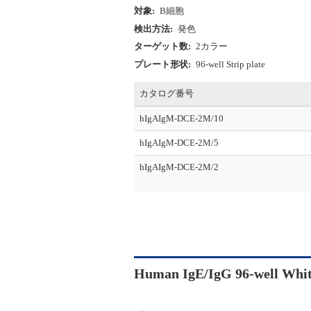
対象:
B細胞
検出方法:
発色
ターゲット数:
2カラー
プレート形状:
96-well Strip plate
カタログ番号
hIgAIgM-DCE-2M/10
hIgAIgM-DCE-2M/5
hIgAIgM-DCE-2M/2
Human IgE/IgG 96-well Whi