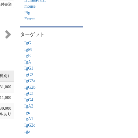
Human/NHP
添付書類
mouse
Pig
N
Ferret
e
x
t
ターゲット
IgG
IgM
IgE
IgA
IgG1
IgG2
税別）
IgG2a
31,000
IgG2b
IgG3
11,000
IgG4
IgA2
30,000
Igκ
ルあり
IgA1
IgG2c
Igλ