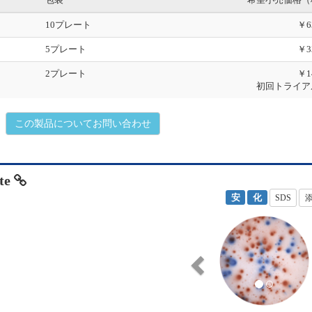
10プレート
￥6
5プレート
￥3
2プレート
￥1
初回トライア
この製品についてお問い合わせ
te
安
化
SDS
P
r
e
v
i
o
u