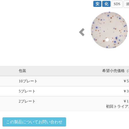
安
化
SDS
P
r
e
v
i
o
u
s
包装
希望小売価格（
10プレート
￥5
5プレート
￥3
2プレート
￥1
初回トライア
この製品についてお問い合わせ