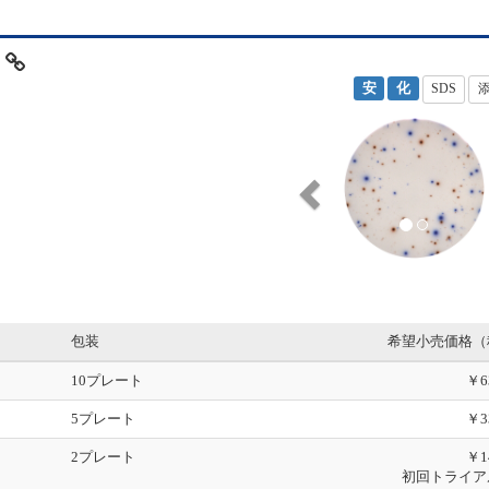
p
安
化
SDS
P
r
e
v
i
o
u
s
包装
希望小売価格（
10プレート
￥6
5プレート
￥3
2プレート
￥1
初回トライア