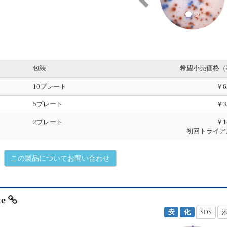
i
o
u
s
包装
希望小売価格（
10プレート
￥6
5プレート
￥3
2プレート
￥1
初回トライア
この製品についてお問い合わせ
te
安
化
SDS