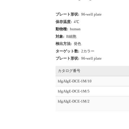
プレート形状:
96-well plate
保存温度:
4℃
動物種:
human
対象:
B細胞
検出方法:
発色
ターゲット数:
2カラー
プレート形状:
96-well plate
カタログ番号
hIgAIgE-DCE-1M/10
hIgAIgE-DCE-1M/5
hIgAIgE-DCE-1M/2