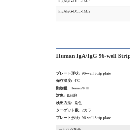
hIgAIgG-DCE-1M/5
hIgAIgG-DCE-1M/2
Human IgA/IgG 96-well Stri
プレート形状:
96-well Strip plate
保存温度:
4℃
動物種:
Human/NHP
対象:
B細胞
検出方法:
発色
ターゲット数:
2カラー
プレート形状:
96-well Strip plate
カタログ番号