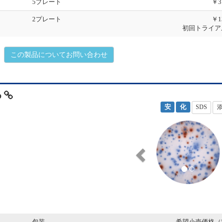
5プレート
￥3
2プレート
￥1
初回トライア
この製品についてお問い合わせ
p
安
化
SDS
P
r
e
v
i
o
u
s
包装
希望小売価格（