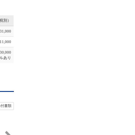
税別）
31,000
11,000
30,000
ルあり
添付書類
N
e
x
t