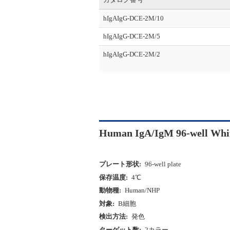
hIgAIgG-DCE-2M/10
hIgAIgG-DCE-2M/5
hIgAIgG-DCE-2M/2
Human IgA/IgM 96-well Whi
プレート形状:
96-well plate
保存温度:
4℃
動物種:
Human/NHP
対象:
B細胞
検出方法:
発色
ターゲット数:
2カラー