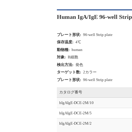
Human IgA/IgE 96-well Stri
プレート形状:
96-well Strip plate
保存温度:
4℃
動物種:
human
対象:
B細胞
検出方法:
発色
ターゲット数:
2カラー
プレート形状:
96-well Strip plate
カタログ番号
hIgAIgE-DCE-2M/10
hIgAIgE-DCE-2M/5
hIgAIgE-DCE-2M/2