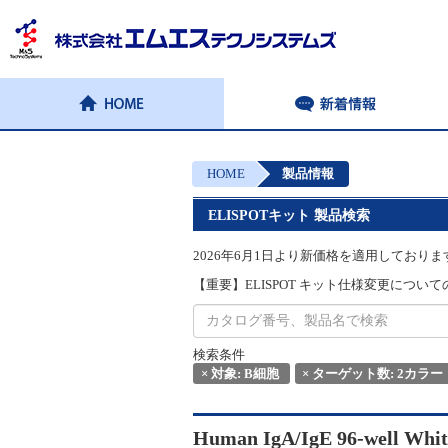
HOME
製品情報
ELISPOTキット 製品検索
2026年6月1日より新価格を適用しておりま
【重要】ELISPOT キット仕様変更についてのお
検索条件
×
対象: B細胞
×
ターゲット数: 2カラー
Human IgA/IgE 96-well Whi