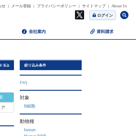
わせ
|
メール登録
|
プライバシーポリシー
|
サイトマップ
|
About Us
ログイン
® Kit
絞り込み条件
FAQ
対象
B細胞
リア
動物種
human