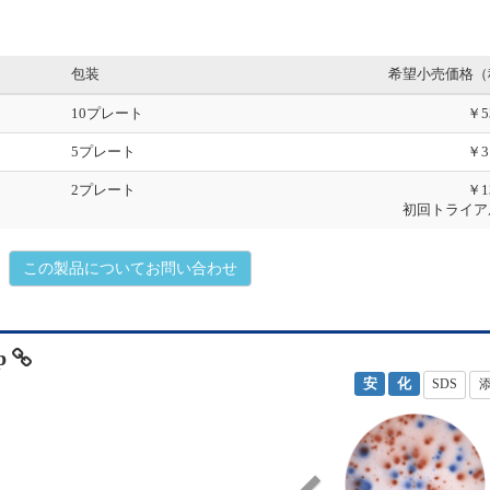
s
包装
希望小売価格（
10プレート
￥5
5プレート
￥3
2プレート
￥1
初回トライア
この製品についてお問い合わせ
ip
安
化
SDS
P
r
e
v