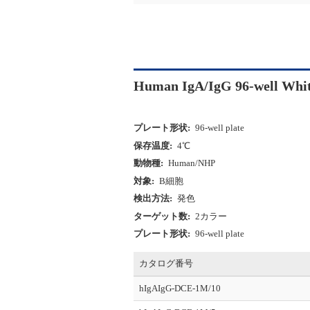
Human IgA/IgG 96-well Whi
プレート形状:
96-well plate
保存温度:
4℃
動物種:
Human/NHP
対象:
B細胞
検出方法:
発色
ターゲット数:
2カラー
プレート形状:
96-well plate
カタログ番号
hIgAIgG-DCE-1M/10