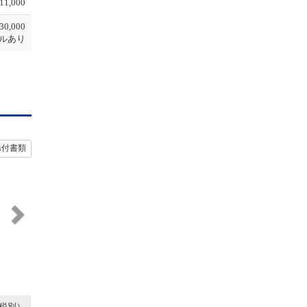
11,000
30,000
ルあり
添付書類
N
e
x
t
税別）