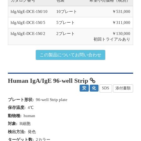
hIgAIgE-DCE-1M/10
10プレート
￥531,000
hIgAIgE-DCE-1M/5
5プレート
￥311,000
hIgAIgE-DCE-1M/2
2プレート
￥130,000
初回トライアルあり
この製品についてお問い合わせ
Human IgA/IgE 96-well Strip
安
化
SDS
添付書類
プレート形状:
96-well Strip plate
保存温度:
4℃
動物種:
human
対象:
B細胞
検出方法:
発色
ターゲット数:
2カラー
プレート形状:
96-well Strip plate