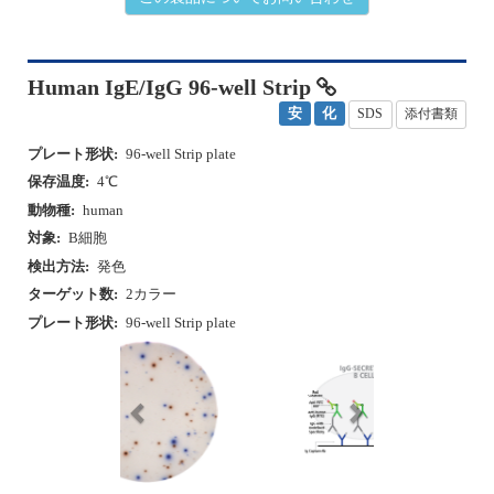
保存温度:
4℃
動物種:
human
対象:
B細胞
検出方法:
発色
ターゲット数:
2カラー
プレート形状:
96-well Strip plate
P
N
r
e
e
x
v
t
i
o
u
カタログ番号
包装
希望小売価格（税別）
s
hIgEIgG-DCE-2M/10
10プレート
￥634,000
hIgEIgG-DCE-2M/5
5プレート
￥337,000
hIgEIgG-DCE-2M/2
2プレート
￥140,000
初回トライアルあり