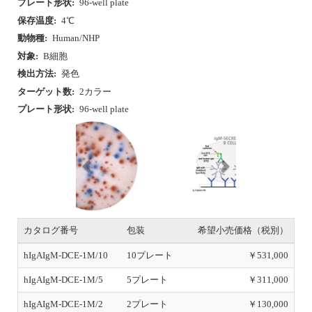
検出方法:
発色
ターゲット数:
2カラー
プレート形状:
96-well plate
P
N
r
e
e
x
v
t
i
o
u
カタログ番号
包装
希望小売価格（税別）
s
hIgAIgM-DCE-1M/10
10プレート
￥531,000
hIgAIgM-DCE-1M/5
5プレート
￥311,000
hIgAIgM-DCE-1M/2
2プレート
￥130,000
初回トライアルあり
この製品についてお問い合わせ