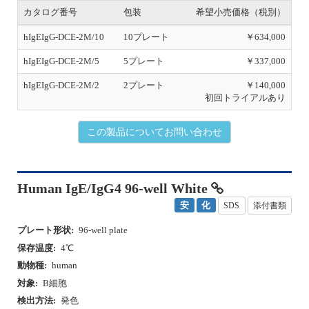
この製品についてお問い合わせ
Human IgE/IgG4 96-well White
安
化
SDS
添付書類
プレート形状:
96-well plate
保存温度:
4℃
動物種:
human
対象:
B細胞
検出方法:
発色
ターゲット数:
2カラー
プレート形状:
96-well plate
P
N
r
e
e
x
v
t
i
o