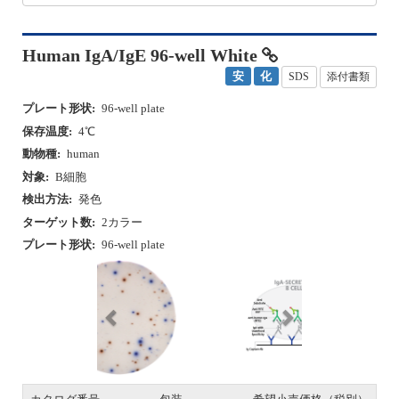
Human IgA/IgE 96-well White
安
化
SDS
添付書類
プレート形状:
96-well plate
保存温度:
4℃
動物種:
human
対象:
B細胞
検出方法:
発色
ターゲット数:
2カラー
プレート形状:
96-well plate
P
N
r
e
e
x
v
t
i
o
u
カタログ番号
包装
希望小売価格（税別）
s