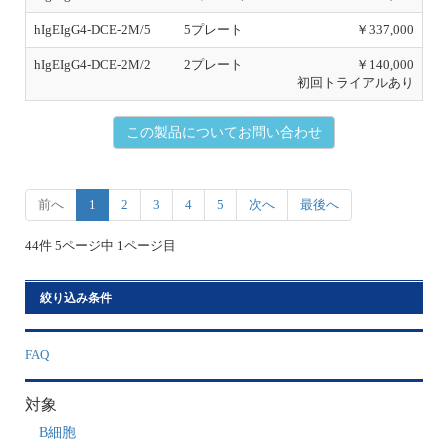
44件 5ページ中 1ページ目
絞り込み条件
FAQ
対象
B細胞
動物種
human
Human/NHP
mouse
Pig
ターゲット
IgG