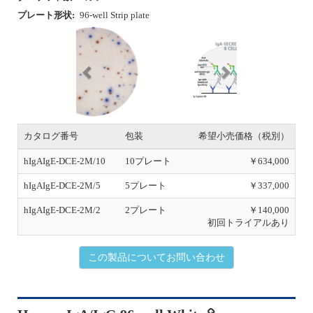
P
N
r
e
e
x
v
t
i
o
u
カタログ番号
包装
希望小売価格（税別）
s
hIgAIgE-DCE-2M/10
10プレート
￥634,000
hIgAIgE-DCE-2M/5
5プレート
￥337,000
hIgAIgE-DCE-2M/2
2プレート
￥140,000
初回トライアルあり
この製品についてお問い合わせ
Human IgA/IgG 96-well White
安
化
SDS
添付書類