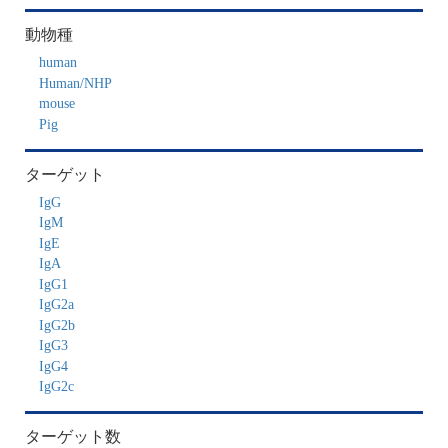
IgM
IgE
IgA
IgG1
IgG2a
IgG2b
IgG3
IgG4
IgG2c
ターゲット数
2カラー
検出方式
発色
プレート形状
96-well plate
96-well Strip plate