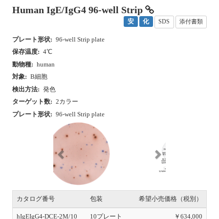
ターゲット数:
2カラー
プレート形状:
96-well Strip plate
P
N
r
e
e
x
v
t
i
o
u
カタログ番号
包装
希望小売価格（税別）
s
hIgEIgG4-DCE-2M/10
10プレート
￥634,000
hIgEIgG4-DCE-2M/5
5プレート
￥337,000
hIgEIgG4-DCE-2M/2
2プレート
￥140,000
初回トライアルあり
この製品についてお問い合わせ
前へ
1
2
3
4
5
次へ
最後へ