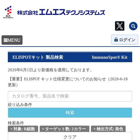
ログイン
ELISPOTキット 製品検索
ImmunoSpot® Kit
2026年6月1日より新価格を適用しております。
【重要】ELISPOT キット仕様変更についてのお知らせ（2026-6-18
更新）
絞り込み条件
検索条件
×
対象: B細胞
×
ターゲット数: 2カラー
×
検出方式: 発色
クリア