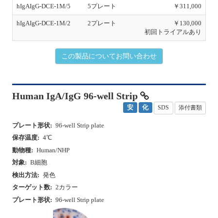
初回トライアルあり
この製品についてお問い合わせ
Human IgA/IgG 96-well Strip
安
化
SDS
添付書類
プレート形状:
96-well Strip plate
保存温度:
4℃
動物種:
Human/NHP
対象:
B細胞
検出方法:
発色
ターゲット数:
2カラー
プレート形状:
96-well Strip plate
P
N
r
e
e
x
v
t
i