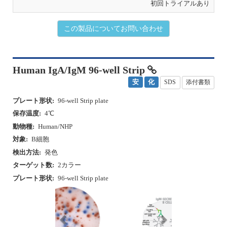
Human IgA/IgM 96-well Strip
安
化
SDS
添付書類
プレート形状:
96-well Strip plate
保存温度:
4℃
動物種:
Human/NHP
対象:
B細胞
検出方法:
発色
ターゲット数:
2カラー
プレート形状:
96-well Strip plate
P
N
r
e
e
x
v
t
i
o
u
カタログ番号
包装
希望小売価格（税別）
s
hIgAIgM-DCE-2M/10
10プレート
￥634,000