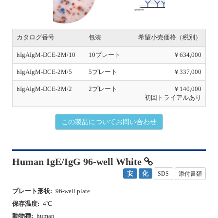
hIgAIgM-DCE-2M/5
5プレート
￥337,000
hIgAIgM-DCE-2M/2
2プレート
￥140,000
初回トライアルあり
この製品についてお問い合わせ
Human IgE/IgG 96-well White
安
化
SDS
添付書類
プレート形状:
96-well plate
保存温度:
4℃
動物種:
human
対象:
B細胞
検出方法:
発色
ターゲット数:
2カラー
プレート形状:
96-well plate
P
N