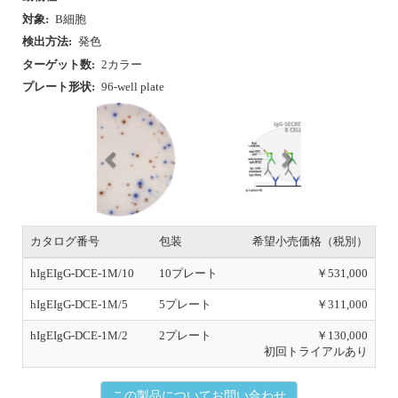
r
e
e
x
v
t
i
o
u
カタログ番号
包装
希望小売価格（税別）
s
hIgEIgG-DCE-1M/10
10プレート
￥531,000
hIgEIgG-DCE-1M/5
5プレート
￥311,000
hIgEIgG-DCE-1M/2
2プレート
￥130,000
初回トライアルあり
この製品についてお問い合わせ
Human IgE/IgG 96-well Strip
安
化
SDS
添付書類
プレート形状:
96-well Strip plate