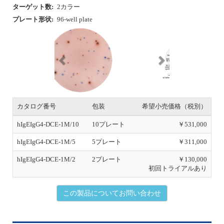
u
カタログ番号
包装
希望小売価格（税別）
s
hIgEIgG4-DCE-1M/10
10プレート
￥531,000
hIgEIgG4-DCE-1M/5
5プレート
￥311,000
hIgEIgG4-DCE-1M/2
2プレート
￥130,000
初回トライアルあり
この製品についてお問い合わせ
Human IgE/IgG4 96-well Strip
安
化
SDS
添付書類
プレート形状:
96-well Strip plate
保存温度:
4℃
動物種:
human
対象:
B細胞
検出方法:
発色