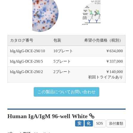
o
u
カタログ番号
包装
希望小売価格（税別）
s
hIgAIgG-DCE-2M/10
10プレート
￥634,000
hIgAIgG-DCE-2M/5
5プレート
￥337,000
hIgAIgG-DCE-2M/2
2プレート
￥140,000
初回トライアルあり
この製品についてお問い合わせ
Human IgA/IgM 96-well White
安
化
SDS
添付書類
プレート形状:
96-well plate
保存温度:
4℃
動物種:
Human/NHP
対象:
B細胞