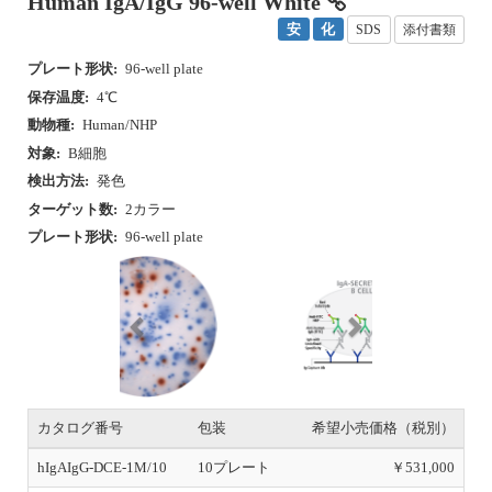
プレート形状:
96-well plate
保存温度:
4℃
動物種:
Human/NHP
対象:
B細胞
検出方法:
発色
ターゲット数:
2カラー
プレート形状:
96-well plate
P
N
r
e
e
x
v
t
i
o
u
カタログ番号
包装
希望小売価格（税別）
s
hIgAIgG-DCE-1M/10
10プレート
￥531,000
hIgAIgG-DCE-1M/5
5プレート
￥311,000
hIgAIgG-DCE-1M/2
2プレート
￥130,000