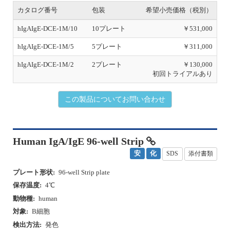
s
カタログ番号
包装
希望小売価格（税別）
hIgAIgE-DCE-1M/10
10プレート
￥531,000
hIgAIgE-DCE-1M/5
5プレート
￥311,000
hIgAIgE-DCE-1M/2
2プレート
￥130,000
初回トライアルあり
この製品についてお問い合わせ
Human IgA/IgE 96-well Strip
安
化
SDS
添付書類
プレート形状:
96-well Strip plate
保存温度:
4℃
動物種:
human
対象:
B細胞
検出方法:
発色