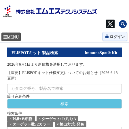
ログイン
ELISPOTキット 製品検索
ImmunoSpot® Kit
2026年6月1日より新価格を適用しております。
【重要】ELISPOT キット仕様変更についてのお知らせ（2026-6-18
更新）
絞り込み条件
検索条件
×
対象: B細胞
×
ターゲット: IgE, IgA
×
ターゲット数: 2カラー
×
検出方式: 発色