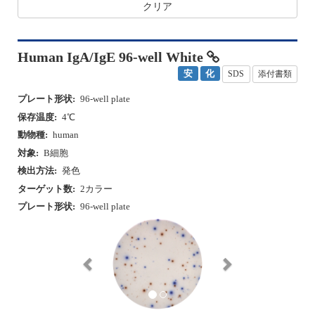
クリア
Human IgA/IgE 96-well White
安
化
SDS
添付書類
プレート形状:
96-well plate
保存温度:
4℃
動物種:
human
対象:
B細胞
検出方法:
発色
ターゲット数:
2カラー
プレート形状:
96-well plate
P
N
r
e
e
x
v
t
i
o
u