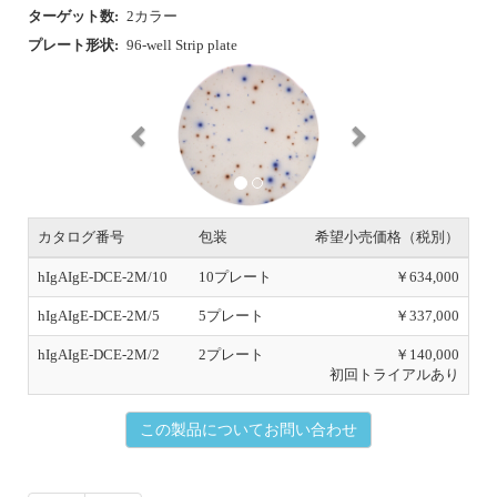
ターゲット数:
2カラー
プレート形状:
96-well Strip plate
P
N
r
e
e
x
v
t
i
o
u
s
カタログ番号
包装
希望小売価格（税別）
hIgAIgE-DCE-2M/10
10プレート
￥634,000
hIgAIgE-DCE-2M/5
5プレート
￥337,000
hIgAIgE-DCE-2M/2
2プレート
￥140,000
初回トライアルあり
この製品についてお問い合わせ