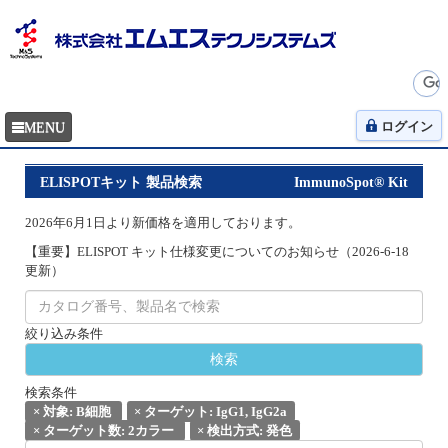
ログイン
ELISPOTキット 製品検索
ImmunoSpot® Kit
2026年6月1日より新価格を適用しております。
【重要】ELISPOT キット仕様変更についてのお知らせ（2026-6-18
更新）
絞り込み条件
検索条件
×
対象: B細胞
×
ターゲット: IgG1, IgG2a
×
ターゲット数: 2カラー
×
検出方式: 発色