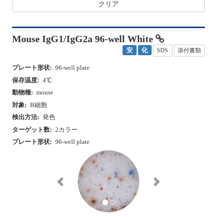
クリア
Mouse IgG1/IgG2a 96-well White
安
化
SDS
添付書類
プレート形状:
96-well plate
保存温度:
4℃
動物種:
mouse
対象:
B細胞
検出方法:
発色
ターゲット数:
2カラー
プレート形状:
96-well plate
P
N
r
e
e
x
v
t
i
o
u