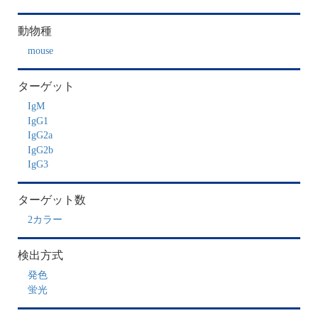
動物種
mouse
ターゲット
IgM
IgG1
IgG2a
IgG2b
IgG3
ターゲット数
2カラー
検出方式
発色
蛍光