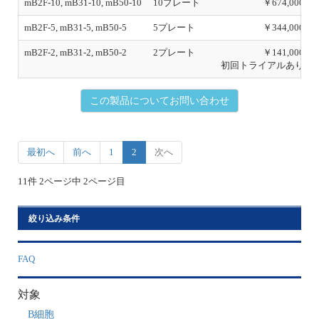
mB2F-10, mB31-10, mB50-10
10プレート
￥674,000
mB2F-5, mB31-5, mB50-5
5プレート
￥344,000
mB2F-2, mB31-2, mB50-2
2プレート
￥141,000
初回トライアルあり
この製品についてお問い合わせ
最初へ
前へ
1
2
次へ
11件 2ページ中 2ページ目
絞り込み条件
FAQ
対象
B細胞