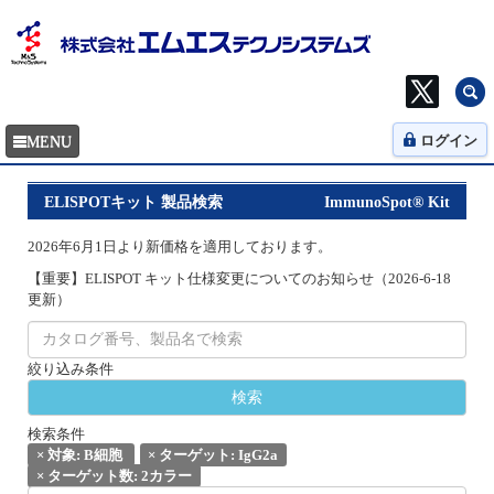
ログイン
ELISPOTキット 製品検索
ImmunoSpot® Kit
2026年6月1日より新価格を適用しております。
【重要】ELISPOT キット仕様変更についてのお知らせ（2026-6-18
更新）
絞り込み条件
検索条件
×
対象: B細胞
×
ターゲット: IgG2a
×
ターゲット数: 2カラー