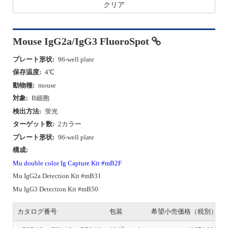
クリア
Mouse IgG2a/IgG3 FluoroSpot
プレート形状:
96-well plate
保存温度:
4℃
動物種:
mouse
対象:
B細胞
検出方法:
蛍光
ターゲット数:
2カラー
プレート形状:
96-well plate
構成:
Mu double color Ig Capture Kit #mB2F
Mu IgG2a Detection Kit #mB31
Mu IgG3 Detection Kit #mB50
カタログ番号
包装
希望小売価格（税別）