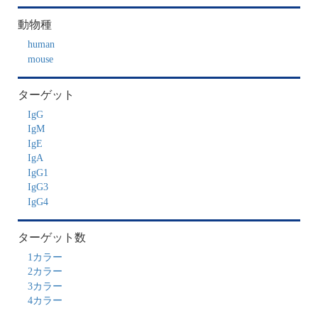
IgG
IgM
IgE
IgA
IgG1
IgG3
IgG4
ターゲット数
1カラー
2カラー
3カラー
4カラー
検出方式
発色
蛍光
プレート形状