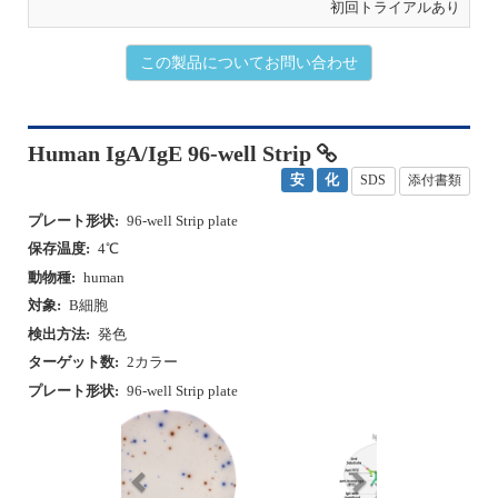
この製品についてお問い合わせ
Human IgA/IgE 96-well Strip
安
化
SDS
添付書類
プレート形状:
96-well Strip plate
保存温度:
4℃
動物種:
human
対象:
B細胞
検出方法:
発色
ターゲット数:
2カラー
プレート形状:
96-well Strip plate
P
N
r
e
e
x
v
t
i