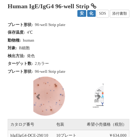
動物種:
human
対象:
B細胞
検出方法:
発色
ターゲット数:
2カラー
プレート形状:
96-well Strip plate
P
N
r
e
e
x
v
t
i
o
u
カタログ番号
包装
希望小売価格（税別）
s
hIgEIgG4-DCE-2M/10
10プレート
￥634,000
hIgEIgG4-DCE-2M/5
5プレート
￥337,000
hIgEIgG4-DCE-2M/2
2プレート
￥140,000
初回トライアルあり
この製品についてお問い合わせ