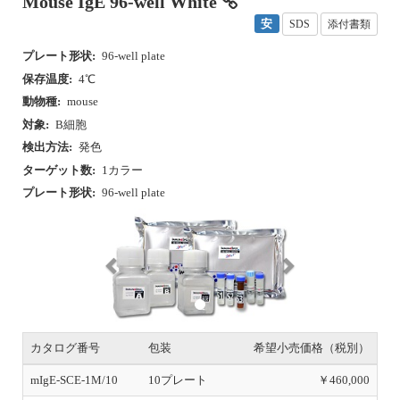
Mouse IgE 96-well White
安
SDS
添付書類
プレート形状:
96-well plate
保存温度:
4℃
動物種:
mouse
対象:
B細胞
検出方法:
発色
ターゲット数:
1カラー
プレート形状:
96-well plate
P
N
r
e
e
x
v
t
i
o
u
s
カタログ番号
包装
希望小売価格（税別）
mIgE-SCE-1M/10
10プレート
￥460,000