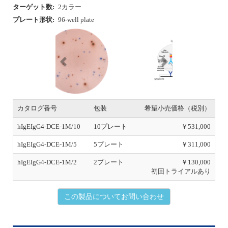
e
x
v
t
i
o
u
カタログ番号
包装
希望小売価格（税別）
s
hIgEIgG4-DCE-1M/10
10プレート
￥531,000
hIgEIgG4-DCE-1M/5
5プレート
￥311,000
hIgEIgG4-DCE-1M/2
2プレート
￥130,000
初回トライアルあり
この製品についてお問い合わせ
Human IgE/IgG4 96-well Strip
安
化
SDS
添付書類
プレート形状:
96-well Strip plate
保存温度:
4℃