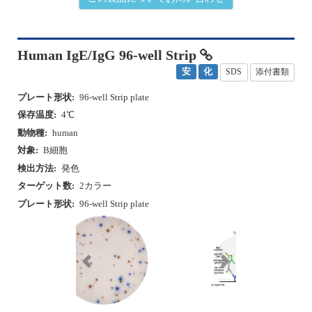
Human IgE/IgG 96-well Strip
安
化
SDS
添付書類
プレート形状:
96-well Strip plate
保存温度:
4℃
動物種:
human
対象:
B細胞
検出方法:
発色
ターゲット数:
2カラー
プレート形状:
96-well Strip plate
P
N
r
e
e
x
v
t
i
o
u
カタログ番号
包装
希望小売価格（税別）
s
hIgEIgG-DCE-2M/10
10プレート
￥634,000
hIgEIgG-DCE-2M/5
5プレート
￥337,000