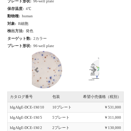
プレート形状:
96-well plate
保存温度:
4℃
動物種:
human
対象:
B細胞
検出方法:
発色
ターゲット数:
2カラー
プレート形状:
96-well plate
P
N
r
e
e
x
v
t
i
o
u
カタログ番号
包装
希望小売価格（税別）
s
hIgAIgE-DCE-1M/10
10プレート
￥531,000
hIgAIgE-DCE-1M/5
5プレート
￥311,000
hIgAIgE-DCE-1M/2
2プレート
￥130,000
初回トライアルあり