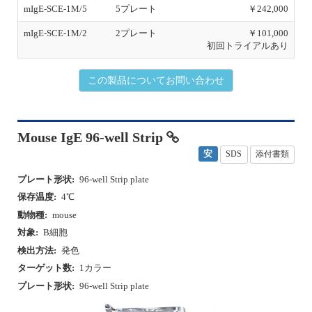
mIgE-SCE-1M/5
5プレート
￥242,000
mIgE-SCE-1M/2
2プレート
￥101,000
初回トライアルあり
この製品についてお問い合わせ
Mouse IgE 96-well Strip
安
SDS
添付書類
プレート形状:
96-well Strip plate
保存温度:
4℃
動物種:
mouse
対象:
B細胞
検出方法:
発色
ターゲット数:
1カラー
プレート形状:
96-well Strip plate
P
N