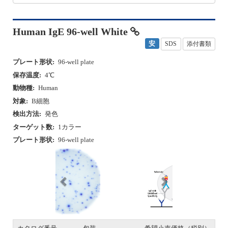
Human IgE 96-well White
安
SDS
添付書類
プレート形状:
96-well plate
保存温度:
4℃
動物種:
Human
対象:
B細胞
検出方法:
発色
ターゲット数:
1カラー
プレート形状:
96-well plate
P
N
r
e
e
x
v
t
i
o
u
s