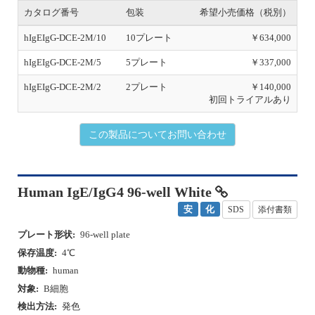
hIgEIgG-DCE-2M/2
2プレート
￥140,000
初回トライアルあり
この製品についてお問い合わせ
Human IgE/IgG4 96-well White
安
化
SDS
添付書類
プレート形状:
96-well plate
保存温度:
4℃
動物種:
human
対象:
B細胞
検出方法:
発色
ターゲット数:
2カラー
プレート形状:
96-well plate
P
N
r
e