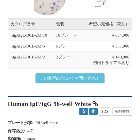
o
u
カタログ番号
包装
希望小売価格（税別）
s
hIgAIgE-DCE-2M/10
10プレート
￥634,000
hIgAIgE-DCE-2M/5
5プレート
￥337,000
hIgAIgE-DCE-2M/2
2プレート
￥140,000
初回トライアルあり
この製品についてお問い合わせ
Human IgE/IgG 96-well White
安
化
SDS
添付書類
プレート形状:
96-well plate
保存温度:
4℃
動物種:
human
対象:
B細胞