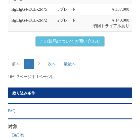
前へ
1
2
次へ
最後へ
18件 2ページ中 1ページ目
絞り込み条件
FAQ
対象
B細胞
動物種
human
mouse
ターゲット