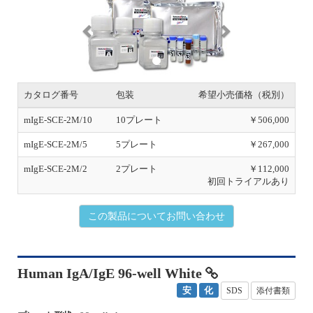
r
e
e
x
v
t
i
o
u
s
カタログ番号
包装
希望小売価格（税別）
mIgE-SCE-2M/10
10プレート
￥506,000
mIgE-SCE-2M/5
5プレート
￥267,000
mIgE-SCE-2M/2
2プレート
￥112,000
初回トライアルあり
この製品についてお問い合わせ
Human IgA/IgE 96-well White
安
化
SDS
添付書類