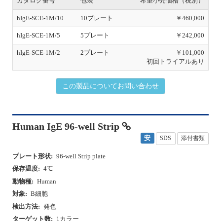
カタログ番号
包装
希望小売価格（税別）
hIgE-SCE-1M/10
10プレート
￥460,000
hIgE-SCE-1M/5
5プレート
￥242,000
hIgE-SCE-1M/2
2プレート
￥101,000
初回トライアルあり
この製品についてお問い合わせ
Human IgE 96-well Strip
安
SDS
添付書類
プレート形状:
96-well Strip plate
保存温度:
4℃
動物種:
Human
対象:
B細胞
検出方法:
発色
ターゲット数:
1カラー