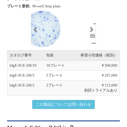
プレート形状:
96-well Strip plate
P
N
r
e
e
x
v
t
i
o
u
s
カタログ番号
包装
希望小売価格（税別）
hIgE-SCE-2M/10
10プレート
￥506,000
hIgE-SCE-2M/5
5プレート
￥267,000
hIgE-SCE-2M/2
2プレート
￥112,000
初回トライアルあり
この製品についてお問い合わせ