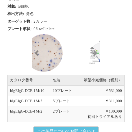
検出方法:
発色
ターゲット数:
2カラー
プレート形状:
96-well plate
P
N
r
e
e
x
v
t
i
o
u
カタログ番号
包装
希望小売価格（税別）
s
hIgEIgG-DCE-1M/10
10プレート
￥531,000
hIgEIgG-DCE-1M/5
5プレート
￥311,000
hIgEIgG-DCE-1M/2
2プレート
￥130,000
初回トライアルあり
この製品についてお問い合わせ