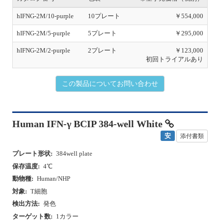
hIFNG-2M/10-purple
10プレート
￥554,000
hIFNG-2M/5-purple
5プレート
￥295,000
hIFNG-2M/2-purple
2プレート
￥123,000
初回トライアルあり
この製品についてお問い合わせ
Human IFN-γ BCIP 384-well White
安
添付書類
プレート形状:
384well plate
保存温度:
4℃
動物種:
Human/NHP
対象:
T細胞
検出方法:
発色
ターゲット数:
1カラー