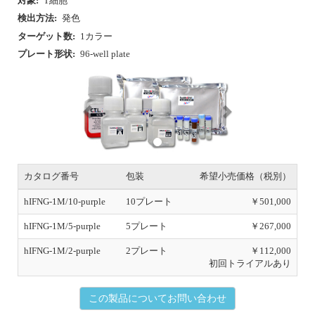
対象:
T細胞
検出方法:
発色
ターゲット数:
1カラー
プレート形状:
96-well plate
P
N
r
e
e
x
v
t
i
o
u
s
カタログ番号
包装
希望小売価格（税別）
hIFNG-1M/10-purple
10プレート
￥501,000
hIFNG-1M/5-purple
5プレート
￥267,000
hIFNG-1M/2-purple
2プレート
￥112,000
初回トライアルあり
この製品についてお問い合わせ