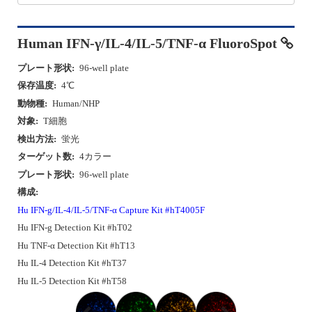
Human IFN-γ/IL-4/IL-5/TNF-α FluoroSpot
プレート形状:
96-well plate
保存温度:
4℃
動物種:
Human/NHP
対象:
T細胞
検出方法:
蛍光
ターゲット数:
4カラー
プレート形状:
96-well plate
構成:
Hu IFN-g/IL-4/IL-5/TNF-α Capture Kit #hT4005F
Hu IFN-g Detection Kit #hT02
Hu TNF-α Detection Kit #hT13
Hu IL-4 Detection Kit #hT37
Hu IL-5 Detection Kit #hT58
P
N
r
e