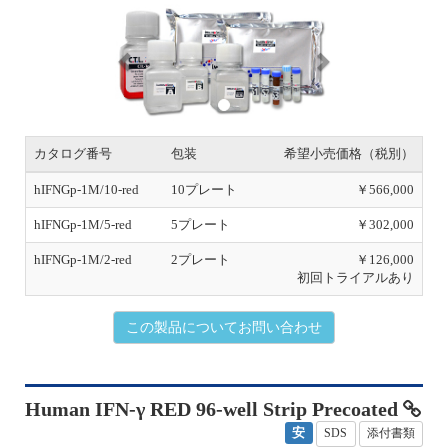
P
N
r
e
e
x
v
t
i
o
u
s
カタログ番号
包装
希望小売価格（税別）
hIFNGp-1M/10-red
10プレート
￥566,000
hIFNGp-1M/5-red
5プレート
￥302,000
hIFNGp-1M/2-red
2プレート
￥126,000
初回トライアルあり
この製品についてお問い合わせ
Human IFN-γ RED 96-well Strip Precoated
安
SDS
添付書類