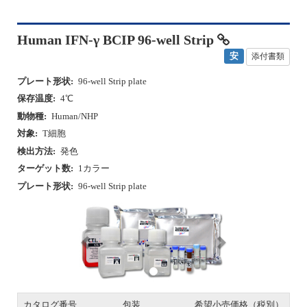
Human IFN-γ BCIP 96-well Strip
安
添付書類
プレート形状:
96-well Strip plate
保存温度:
4℃
動物種:
Human/NHP
対象:
T細胞
検出方法:
発色
ターゲット数:
1カラー
プレート形状:
96-well Strip plate
P
N
r
e
e
x
v
t
i
o
u
s
カタログ番号
包装
希望小売価格（税別）