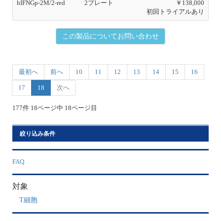
hIFNGp-2M/2-red
2プレート
￥138,000
初回トライアルあり
この製品についてお問い合わせ
最初へ
前へ
10
11
12
13
14
15
16
17
18
次へ
177件 18ページ中 18ページ目
絞り込み条件
FAQ
対象
T細胞