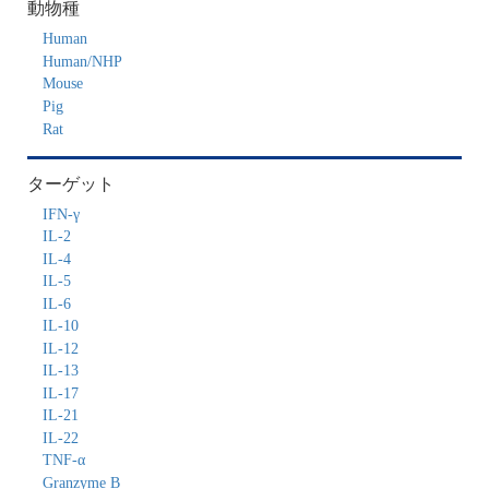
動物種
Human
Human/NHP
Mouse
Pig
Rat
ターゲット
IFN-γ
IL-2
IL-4
IL-5
IL-6
IL-10
IL-12
IL-13
IL-17
IL-21
IL-22
TNF-α
Granzyme B