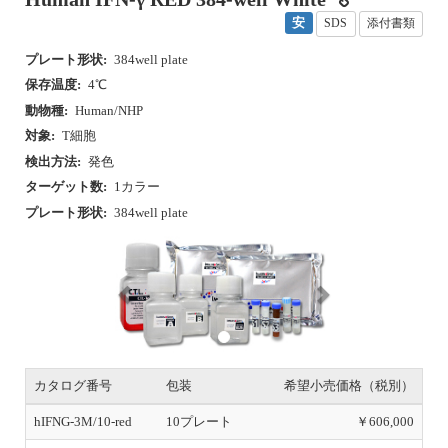
安
SDS
添付書類
プレート形状:
384well plate
保存温度:
4℃
動物種:
Human/NHP
対象:
T細胞
検出方法:
発色
ターゲット数:
1カラー
プレート形状:
384well plate
P
N
r
e
e
x
v
t
i
o
u
s
カタログ番号
包装
希望小売価格（税別）
hIFNG-3M/10-red
10プレート
￥606,000