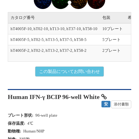
e
x
v
t
i
カタログ番号
包装
希望
o
u
hT4005F-10, hT02-10, hT13-10, hT37-10, hT58-10
10プレート
s
hT4005F-5, hT02-5, hT13-5, hT37-5, hT58-5
5プレート
hT4005F-2, hT02-2, hT13-2, hT37-2, hT58-2
2プレート
初
この製品についてお問い合わせ
Human IFN-γ BCIP 96-well White
安
添付書類
プレート形状:
96-well plate
保存温度:
4℃
動物種:
Human/NHP