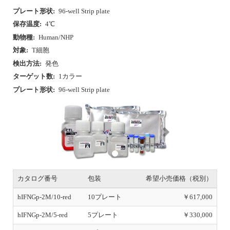
プレート形状:
96-well Strip plate
保存温度:
4℃
動物種:
Human/NHP
対象:
T細胞
検出方法:
発色
ターゲット数:
1カラー
プレート形状:
96-well Strip plate
P
N
r
e
e
x
v
t
i
o
u
s
カタログ番号
包装
希望小売価格（税別）
hIFNGp-2M/10-red
10プレート
￥617,000
hIFNGp-2M/5-red
5プレート
￥330,000