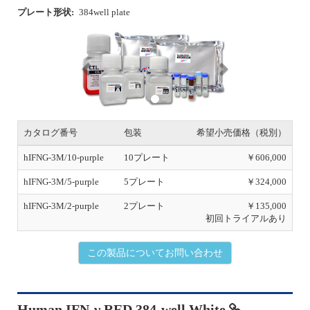
プレート形状:
384well plate
P
N
r
e
e
x
v
t
i
o
u
s
カタログ番号
包装
希望小売価格（税別）
hIFNG-3M/10-purple
10プレート
￥606,000
hIFNG-3M/5-purple
5プレート
￥324,000
hIFNG-3M/2-purple
2プレート
￥135,000
初回トライアルあり
この製品についてお問い合わせ
Human IFN-γ RED 384-well White