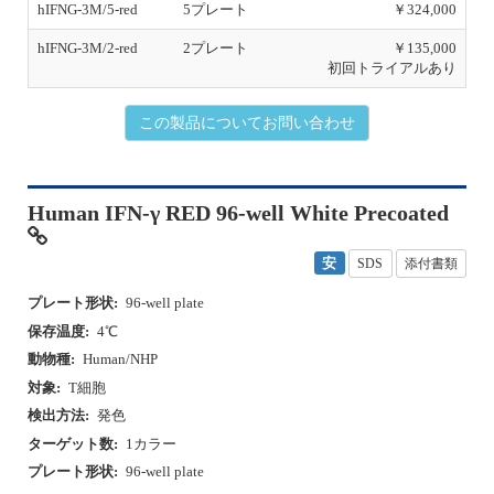
hIFNG-3M/5-red
5プレート
￥324,000
hIFNG-3M/2-red
2プレート
￥135,000
初回トライアルあり
この製品についてお問い合わせ
Human IFN-γ RED 96-well White Precoated
安
SDS
添付書類
プレート形状:
96-well plate
保存温度:
4℃
動物種:
Human/NHP
対象:
T細胞
検出方法:
発色
ターゲット数:
1カラー
プレート形状:
96-well plate