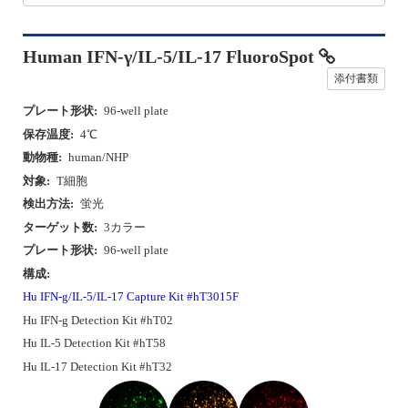
Human IFN-γ/IL-5/IL-17 FluoroSpot
添付書類
プレート形状:
96-well plate
保存温度:
4℃
動物種:
human/NHP
対象:
T細胞
検出方法:
蛍光
ターゲット数:
3カラー
プレート形状:
96-well plate
構成:
Hu IFN-g/IL-5/IL-17 Capture Kit #hT3015F
Hu IFN-g Detection Kit #hT02
Hu IL-5 Detection Kit #hT58
Hu IL-17 Detection Kit #hT32
P
N
r
e