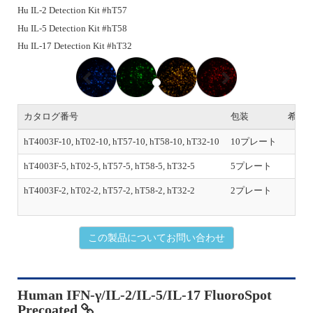
Hu IL-2 Detection Kit #hT57
Hu IL-5 Detection Kit #hT58
Hu IL-17 Detection Kit #hT32
P
N
r
e
e
x
v
t
i
カタログ番号
包装
希望
o
u
hT4003F-10, hT02-10, hT57-10, hT58-10, hT32-10
10プレート
s
hT4003F-5, hT02-5, hT57-5, hT58-5, hT32-5
5プレート
hT4003F-2, hT02-2, hT57-2, hT58-2, hT32-2
2プレート
初
この製品についてお問い合わせ
Human IFN-γ/IL-2/IL-5/IL-17 FluoroSpot
Precoated