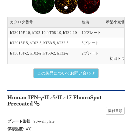
e
x
v
t
i
o
カタログ番号
包装
希望小売価格
u
s
hT3015F-10, hT02-10, hT58-10, hT32-10
10プレート
￥1,
hT3015F-5, hT02-5, hT58-5, hT32-5
5プレート
￥5
hT3015F-2, hT02-2, hT58-2, hT32-2
2プレート
￥2
初回トライ
この製品についてお問い合わせ
Human IFN-γ/IL-5/IL-17 FluoroSpot
Precoated
添付書類
プレート形状:
96-well plate
保存温度:
4℃