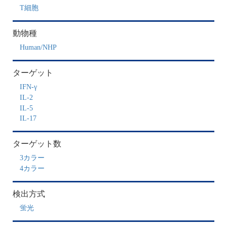
T細胞
動物種
Human/NHP
ターゲット
IFN-γ
IL-2
IL-5
IL-17
ターゲット数
3カラー
4カラー
検出方式
蛍光