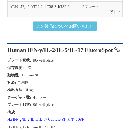
hT3015Fp-2, hT02-2, hT58-2, hT32-2
2プレート
￥
初回トライ
この製品についてお問い合わせ
Human IFN-γ/IL-2/IL-5/IL-17 FluoroSpot
プレート形状:
96-well plate
保存温度:
4℃
動物種:
Human/NHP
対象:
T細胞
検出方法:
蛍光
ターゲット数:
4カラー
プレート形状:
96-well plate
構成:
Hu IFN-g/IL-2/IL-5/IL-17 Capture Kit #hT4003F
Hu IFN-g Detection Kit #hT02