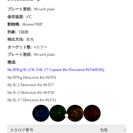
プレート形状:
96-well plate
保存温度:
4℃
動物種:
Human/NHP
対象:
T細胞
検出方法:
蛍光
ターゲット数:
4カラー
プレート形状:
96-well plate
構成:
Hu IFN-g/IL-2/IL-5/IL-17 Capture Kit Precoated #hT4003Fp
Hu IFN-g Detection Kit #hT02
Hu IL-2 Detection Kit #hT57
Hu IL-5 Detection Kit #hT58
Hu IL-17 Detection Kit #hT32
P
N
r
e
e
x
v
t
i
カタログ番号
包装
希望