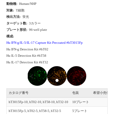
動物種:
Human/NHP
対象:
T細胞
検出方法:
蛍光
ターゲット数:
3カラー
プレート形状:
96-well plate
構成:
Hu IFN-g/IL-5/IL-17 Capture Kit Precoated #hT3015Fp
Hu IFN-g Detection Kit #hT02
Hu IL-5 Detection Kit #hT58
Hu IL-17 Detection Kit #hT32
P
N
r
e
e
x
v
t
i
o
カタログ番号
包装
希望小売価格
u
s
hT3015Fp-10, hT02-10, hT58-10, hT32-10
10プレート
￥1
hT3015Fp-5, hT02-5, hT58-5, hT32-5
5プレート
￥