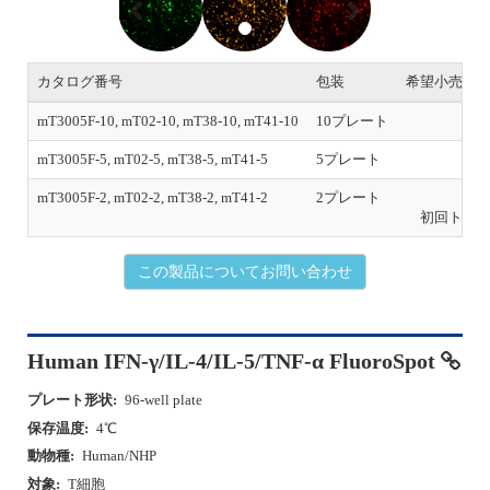
e
x
v
t
i
o
カタログ番号
包装
希望小売価
u
s
mT3005F-10, mT02-10, mT38-10, mT41-10
10プレート
￥1
mT3005F-5, mT02-5, mT38-5, mT41-5
5プレート
mT3005F-2, mT02-2, mT38-2, mT41-2
2プレート
初回トラ
この製品についてお問い合わせ
Human IFN-γ/IL-4/IL-5/TNF-α FluoroSpot
プレート形状:
96-well plate
保存温度:
4℃
動物種:
Human/NHP
対象:
T細胞