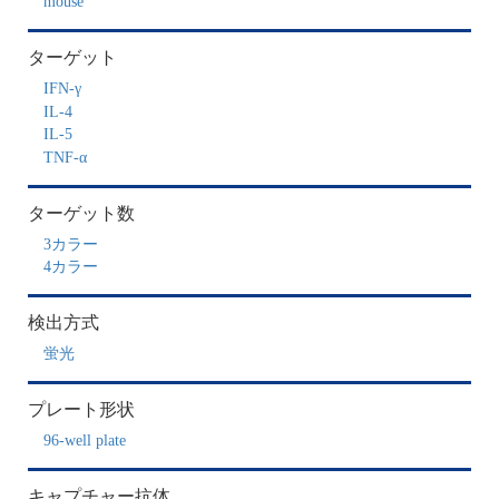
mouse
ターゲット
IFN-γ
IL-4
IL-5
TNF-α
ターゲット数
3カラー
4カラー
検出方式
蛍光
プレート形状
96-well plate
キャプチャー抗体