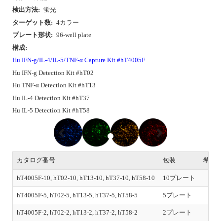
検出方法:
蛍光
ターゲット数:
4カラー
プレート形状:
96-well plate
構成:
Hu IFN-g/IL-4/IL-5/TNF-α Capture Kit #hT4005F
Hu IFN-g Detection Kit #hT02
Hu TNF-α Detection Kit #hT13
Hu IL-4 Detection Kit #hT37
Hu IL-5 Detection Kit #hT58
P
N
r
e
e
x
v
t
i
カタログ番号
包装
希望
o
u
hT4005F-10, hT02-10, hT13-10, hT37-10, hT58-10
10プレート
s
hT4005F-5, hT02-5, hT13-5, hT37-5, hT58-5
5プレート
hT4005F-2, hT02-2, hT13-2, hT37-2, hT58-2
2プレート