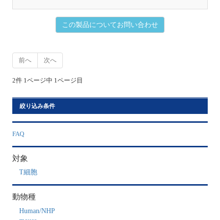
初
この製品についてお問い合わせ
前へ
次へ
2件 1ページ中 1ページ目
絞り込み条件
FAQ
対象
T細胞
動物種
Human/NHP