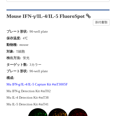
Mouse IFN-γ/IL-4/IL-5 FluoroSpot
添付書類
プレート形状:
96-well plate
保存温度:
4℃
動物種:
mouse
対象:
T細胞
検出方法:
蛍光
ターゲット数:
3カラー
プレート形状:
96-well plate
構成:
Mu IFN-g/IL-4/IL-5 Capture Kit #mT3005F
Mu IFN-g Detection Kit #mT02
Mu IL-4 Detection Kit #mT38
Mu IL-5 Detection Kit #mT41
P
N
r
e