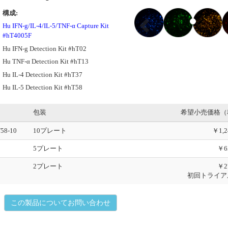
P
構成:
r
Hu IFN-g/IL-4/IL-5/TNF-α Capture Kit
e
#hT4005F
v
Hu IFN-g Detection Kit #hT02
i
o
Hu TNF-α Detection Kit #hT13
u
Hu IL-4 Detection Kit #hT37
s
Hu IL-5 Detection Kit #hT58
包装
希望小売価格（
T58-10
10プレート
￥1,2
5プレート
￥6
2プレート
￥2
初回トライア
この製品についてお問い合わせ