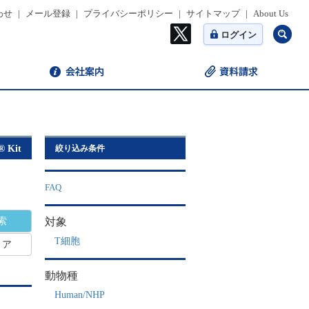
わせ
|
メール登録
|
プライバシーポリシー
|
サイトマップ
|
About Us
ログイン
® Kit
絞り込み条件
FAQ
対象
T細胞
リア
動物種
Human/NHP