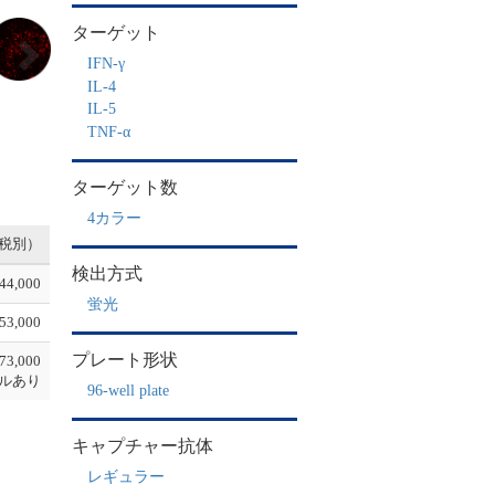
N
ターゲット
e
IFN-γ
x
t
IL-4
IL-5
TNF-α
ターゲット数
4カラー
税別）
検出方式
44,000
蛍光
53,000
プレート形状
73,000
ルあり
96-well plate
キャプチャー抗体
レギュラー