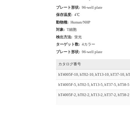
プレート形状:
96-well plate
保存温度:
4℃
動物種:
Human/NHP
対象:
T細胞
検出方法:
蛍光
ターゲット数:
4カラー
プレート形状:
96-well plate
カタログ番号
hT4005F-10, hT02-10, hT13-10, hT37-10, h
hT4005F-5, hT02-5, hT13-5, hT37-5, hT58-5
hT4005F-2, hT02-2, hT13-2, hT37-2, hT58-2