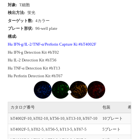
対象:
T細胞
検出方法:
蛍光
ターゲット数:
4カラー
プレート形状:
96-well plate
構成:
Hu IFN-g/IL-2/TNF-α/Perforin Capture Ki #hT4002F
Hu IFN-g Detection Kit #hT02
Hu IL-2 Detection Kit #hT56
Hu TNF-α Detection Kit #hT13
Hu Perforin Detection Kit #hT67
P
N
r
e
e
x
v
t
i
カタログ番号
包装
希望
o
u
hT4002F-10, hT02-10, hT56-10, hT13-10, hT67-10
10プレート
s
hT4002F-5, hT02-5, hT56-5, hT13-5, hT67-5
5プレート