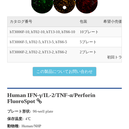
e
x
v
t
i
o
カタログ番号
包装
希望小売価格
u
s
hT3006F-10, hT02-10, hT13-10, hT66-10
10プレート
￥1,
hT3006F-5, hT02-5, hT13-5, hT66-5
5プレート
￥5
hT3006F-2, hT02-2, hT13-2, hT66-2
2プレート
￥2
初回トライ
この製品についてお問い合わせ
Human IFN-γ/IL-2/TNF-α/Perforin
FluoroSpot
プレート形状:
96-well plate
保存温度:
4℃
動物種:
Human/NHP