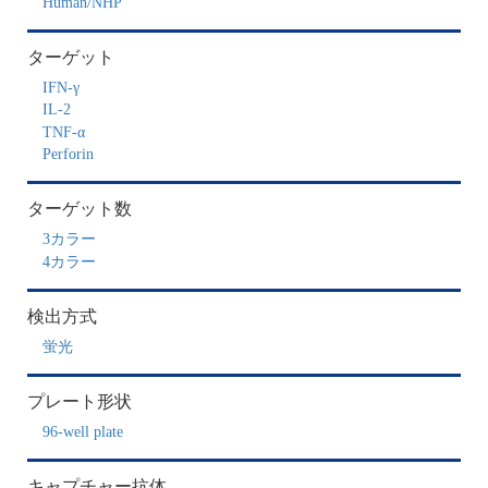
Human/NHP
ターゲット
IFN-γ
IL-2
TNF-α
Perforin
ターゲット数
3カラー
4カラー
検出方式
蛍光
プレート形状
96-well plate
キャプチャー抗体