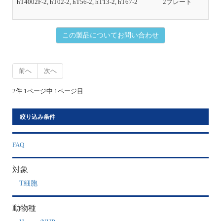
hT4002F-2, hT02-2, hT56-2, hT13-2, hT67-2
2プレート
初
この製品についてお問い合わせ
前へ
次へ
2件 1ページ中 1ページ目
絞り込み条件
FAQ
対象
T細胞
動物種