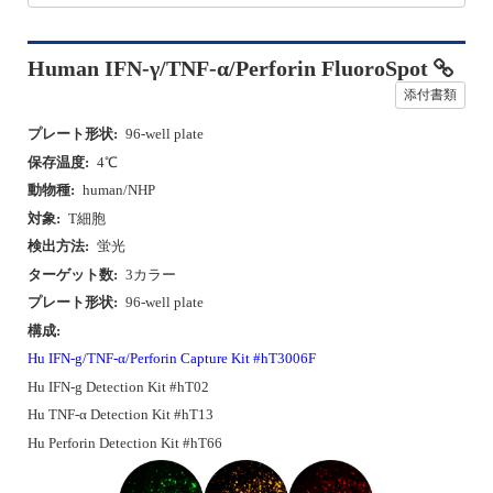
Human IFN-γ/TNF-α/Perforin FluoroSpot
添付書類
プレート形状:
96-well plate
保存温度:
4℃
動物種:
human/NHP
対象:
T細胞
検出方法:
蛍光
ターゲット数:
3カラー
プレート形状:
96-well plate
構成:
Hu IFN-g/TNF-α/Perforin Capture Kit #hT3006F
Hu IFN-g Detection Kit #hT02
Hu TNF-α Detection Kit #hT13
Hu Perforin Detection Kit #hT66
P
N
r
e