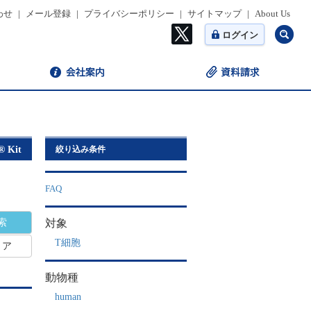
わせ
|
メール登録
|
プライバシーポリシー
|
サイトマップ
|
About Us
ログイン
® Kit
絞り込み条件
FAQ
対象
T細胞
リア
動物種
human