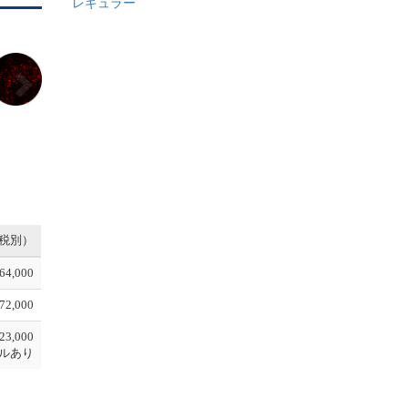
レギュラー
N
e
x
t
税別）
64,000
72,000
23,000
ルあり