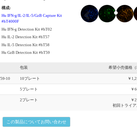
P
構成:
r
Hu IFN-g/IL-2/IL-5/GzB Capture Kit
e
#hT4000F
v
Hu IFN-g Detection Kit #hT02
i
o
Hu IL-2 Detection Kit #hT57
u
Hu IL-5 Detection Kit #hT58
s
Hu GzB Detection Kit #hT59
包装
希望小売価格（
T59-10
10プレート
￥1,2
5プレート
￥6
2プレート
￥2
初回トライア
この製品についてお問い合わせ