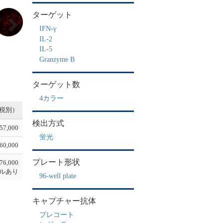
N
ターゲット
e
IFN-γ
x
t
IL-2
IL-5
Granzyme B
ターゲット数
4カラー
税別）
検出方式
57,000
蛍光
60,000
プレート形状
76,000
ルあり
96-well plate
キャプチャー抗体
プレコート