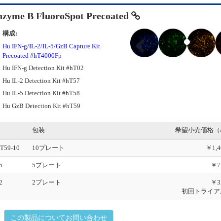
nzyme B FluoroSpot Precoated
P
構成:
r
Hu IFN-g/IL-2/IL-5/GzB Capture Kit
e
Precoated #hT4000Fp
v
Hu IFN-g Detection Kit #hT02
i
o
Hu IL-2 Detection Kit #hT57
u
Hu IL-5 Detection Kit #hT58
s
Hu GzB Detection Kit #hT59
包装
希望小売価格（
hT59-10
10プレート
￥1,4
5
5プレート
￥7
2
2プレート
￥3
初回トライア
この製品についてお問い合わせ