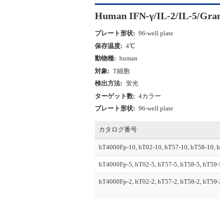
Human IFN-γ/IL-2/IL-5/Gra
プレート形状:
96-well plate
保存温度:
4℃
動物種:
human
対象:
T細胞
検出方法:
蛍光
ターゲット数:
4カラー
プレート形状:
96-well plate
カタログ番号
hT4000Fp-10, hT02-10, hT57-10, hT58-10, 
hT4000Fp-5, hT02-5, hT57-5, hT58-5, hT59-
hT4000Fp-2, hT02-2, hT57-2, hT58-2, hT59-