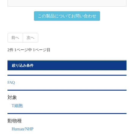
初
この製品についてお問い合わせ
前へ
次へ
2件 1ページ中 1ページ目
絞り込み条件
FAQ
対象
T細胞
動物種
Human/NHP