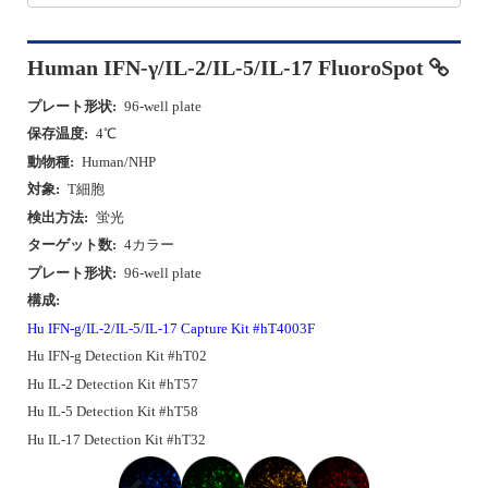
Human IFN-γ/IL-2/IL-5/IL-17 FluoroSpot
プレート形状:
96-well plate
保存温度:
4℃
動物種:
Human/NHP
対象:
T細胞
検出方法:
蛍光
ターゲット数:
4カラー
プレート形状:
96-well plate
構成:
Hu IFN-g/IL-2/IL-5/IL-17 Capture Kit #hT4003F
Hu IFN-g Detection Kit #hT02
Hu IL-2 Detection Kit #hT57
Hu IL-5 Detection Kit #hT58
Hu IL-17 Detection Kit #hT32
P
N
r
e