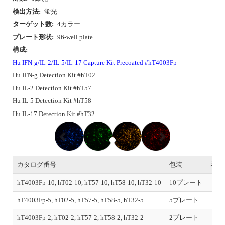
検出方法:
蛍光
ターゲット数:
4カラー
プレート形状:
96-well plate
構成:
Hu IFN-g/IL-2/IL-5/IL-17 Capture Kit Precoated #hT4003Fp
Hu IFN-g Detection Kit #hT02
Hu IL-2 Detection Kit #hT57
Hu IL-5 Detection Kit #hT58
Hu IL-17 Detection Kit #hT32
P
N
r
e
e
x
v
t
i
カタログ番号
包装
希望
o
u
hT4003Fp-10, hT02-10, hT57-10, hT58-10, hT32-10
10プレート
s
hT4003Fp-5, hT02-5, hT57-5, hT58-5, hT32-5
5プレート
hT4003Fp-2, hT02-2, hT57-2, hT58-2, hT32-2
2プレート