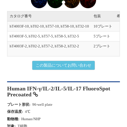
e
x
v
t
i
カタログ番号
包装
希望
o
u
hT4003F-10, hT02-10, hT57-10, hT58-10, hT32-10
10プレート
s
hT4003F-5, hT02-5, hT57-5, hT58-5, hT32-5
5プレート
hT4003F-2, hT02-2, hT57-2, hT58-2, hT32-2
2プレート
初
この製品についてお問い合わせ
Human IFN-γ/IL-2/IL-5/IL-17 FluoroSpot
Precoated
プレート形状:
96-well plate
保存温度:
4℃
動物種:
Human/NHP
対象:
T細胞