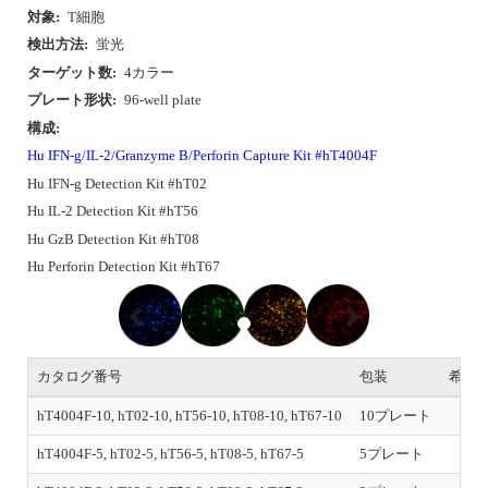
対象:
T細胞
検出方法:
蛍光
ターゲット数:
4カラー
プレート形状:
96-well plate
構成:
Hu IFN-g/IL-2/Granzyme B/Perforin Capture Kit #hT4004F
Hu IFN-g Detection Kit #hT02
Hu IL-2 Detection Kit #hT56
Hu GzB Detection Kit #hT08
Hu Perforin Detection Kit #hT67
P
N
r
e
e
x
v
t
i
カタログ番号
包装
希望
o
u
hT4004F-10, hT02-10, hT56-10, hT08-10, hT67-10
10プレート
s
hT4004F-5, hT02-5, hT56-5, hT08-5, hT67-5
5プレート