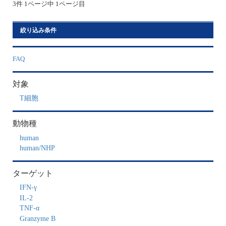
3件 1ページ中 1ページ目
絞り込み条件
FAQ
対象
T細胞
動物種
human
human/NHP
ターゲット
IFN-γ
IL-2
TNF-α
Granzyme B