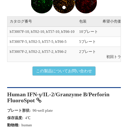
e
x
v
t
i
o
カタログ番号
包装
希望小売価格
u
s
hT3007F-10, hT02-10, hT57-10, hT66-10
10プレート
￥1,
hT3007F-5, hT02-5, hT57-5, hT66-5
5プレート
￥5
hT3007F-2, hT02-2, hT57-2, hT66-2
2プレート
￥2
初回トライ
この製品についてお問い合わせ
Human IFN-γ/IL-2/Granzyme B/Perforin
FluoroSpot
プレート形状:
96-well plate
保存温度:
4℃
動物種:
human