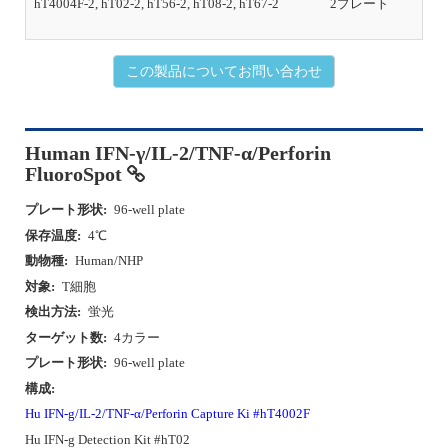
hT4004F-2, hT02-2, hT56-2, hT08-2, hT67-2
2プレート
初
この製品についてお問い合わせ
Human IFN-γ/IL-2/TNF-α/Perforin
FluoroSpot
プレート形状:
96-well plate
保存温度:
4℃
動物種:
Human/NHP
対象:
T細胞
検出方法:
蛍光
ターゲット数:
4カラー
プレート形状:
96-well plate
構成:
Hu IFN-g/IL-2/TNF-α/Perforin Capture Ki #hT4002F
Hu IFN-g Detection Kit #hT02