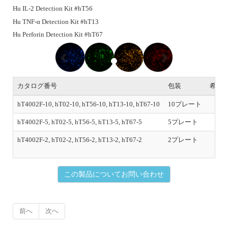
Hu IL-2 Detection Kit #hT56
Hu TNF-α Detection Kit #hT13
Hu Perforin Detection Kit #hT67
P
N
r
e
e
x
v
t
i
カタログ番号
包装
希望
o
u
hT4002F-10, hT02-10, hT56-10, hT13-10, hT67-10
10プレート
s
hT4002F-5, hT02-5, hT56-5, hT13-5, hT67-5
5プレート
hT4002F-2, hT02-2, hT56-2, hT13-2, hT67-2
2プレート
初
この製品についてお問い合わせ
前へ
次へ