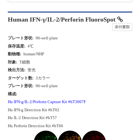
Human IFN-γ/IL-2/Perforin FluoroSpot
添付書類
プレート形状:
96-well plate
保存温度:
4℃
動物種:
human/NHP
対象:
T細胞
検出方法:
蛍光
ターゲット数:
3カラー
プレート形状:
96-well plate
構成:
Hu IFN-g/IL-2/Perforin Capture Kit #hT3007F
Hu IFN-g Detection Kit #hT02
Hu IL-2 Detection Kit #hT57
Hu Perforin Detection Kit #hT66
P
N
r
e