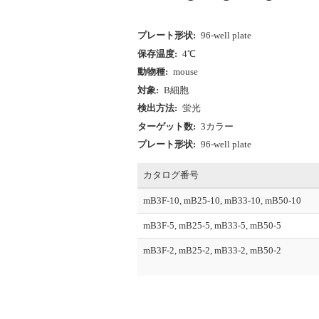
プレート形状:
96-well plate
保存温度:
4℃
動物種:
mouse
対象:
B細胞
検出方法:
蛍光
ターゲット数:
3カラー
プレート形状:
96-well plate
カタログ番号
mB3F-10, mB25-10, mB33-10, mB50-10
mB3F-5, mB25-5, mB33-5, mB50-5
mB3F-2, mB25-2, mB33-2, mB50-2