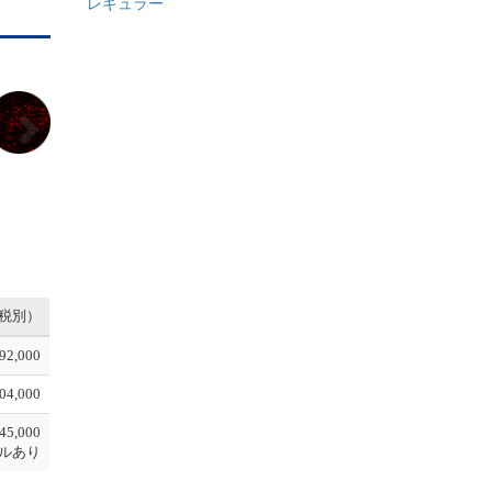
レギュラー
N
e
x
t
税別）
92,000
04,000
45,000
ルあり