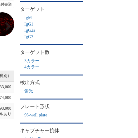
添付書類
ターゲット
N
IgM
e
IgG1
x
IgG2a
t
IgG3
ターゲット数
3カラー
4カラー
税別）
検出方式
33,000
蛍光
74,000
プレート形状
93,000
ルあり
96-well plate
キャプチャー抗体