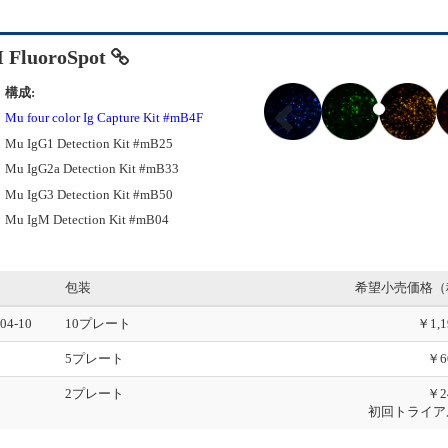
 FluoroSpot
P
構成:
r
Mu four color Ig Capture Kit #mB4F
e
Mu IgG1 Detection Kit #mB25
v
i
Mu IgG2a Detection Kit #mB33
o
Mu IgG3 Detection Kit #mB50
u
Mu IgM Detection Kit #mB04
s
包装
希望小売価格（
04-10
10プレート
￥1,1
5プレート
￥6
2プレート
￥2
初回トライア