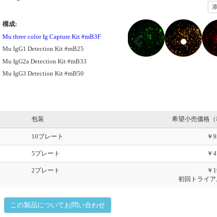
P
構成:
r
Mu three color Ig Capture Kit #mB3F
e
Mu IgG1 Detection Kit #mB25
v
i
Mu IgG2a Detection Kit #mB33
o
Mu IgG3 Detection Kit #mB50
u
s
包装
希望小売価格（
10プレート
￥9
5プレート
￥4
2プレート
￥1
初回トライア
この製品についてお問い合わせ