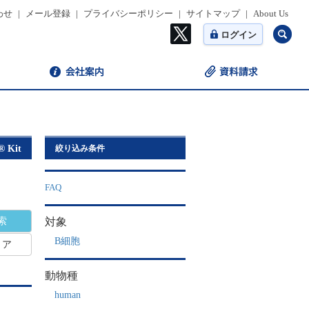
わせ
|
メール登録
|
プライバシーポリシー
|
サイトマップ
|
About Us
ログイン
® Kit
絞り込み条件
FAQ
対象
B細胞
リア
動物種
human