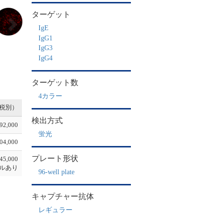
N
ターゲット
e
IgE
x
t
IgG1
IgG3
IgG4
ターゲット数
4カラー
税別）
検出方式
92,000
蛍光
04,000
プレート形状
45,000
ルあり
96-well plate
キャプチャー抗体
レギュラー