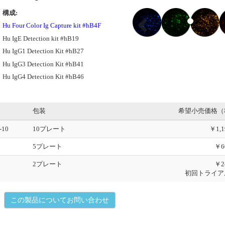
P
構成:
r
Hu Four Color Ig Capture kit #hB4F
e
Hu IgE Detection kit #hB19
v
i
Hu IgG1 Detection Kit #hB27
o
Hu IgG3 Detection Kit #hB41
u
Hu IgG4 Detection Kit #hB46
s
包装
希望小売価格（
-10
10プレート
￥1,1
5プレート
￥6
2プレート
￥2
初回トライア
この製品についてお問い合わせ