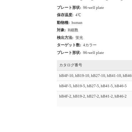
プレート形状:
96-well plate
保存温度:
4℃
動物種:
human
対象:
B細胞
検出方法:
蛍光
ターゲット数:
4カラー
プレート形状:
96-well plate
カタログ番号
hB4F-10, hB19-10, hB27-10, hB41-10, hB46
hB4F-5, hB19-5, hB27-5, hB41-5, hB46-5
hB4F-2, hB19-2, hB27-2, hB41-2, hB46-2